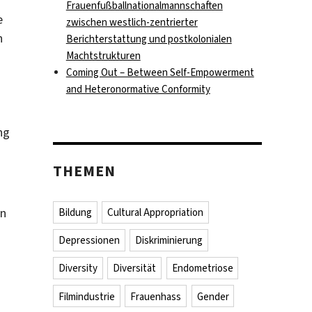
Frauenfußballnationalmannschaften
e
zwischen westlich-zentrierter
n
Berichterstattung und postkolonialen
Machtstrukturen
Coming Out – Between Self-Empowerment
and Heteronormative Conformity
ng
THEMEN
in
Bildung
Cultural Appropriation
Depressionen
Diskriminierung
Diversity
Diversität
Endometriose
Filmindustrie
Frauenhass
Gender