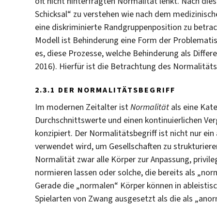
oft nicht hinterfragten Normalität lenkt. Nach dies
Schicksal“ zu verstehen wie nach dem medizinischen
eine diskriminierte Randgruppenposition zu betra
Modell ist Behinderung eine Form der Problematisie
es, diese Prozesse, welche Behinderung als Differe
2016). Hierfür ist die Betrachtung des Normalitäts
2.3.1 DER NORMALITÄTSBEGRIFF
Im modernen Zeitalter ist
Normalität
als eine Kate
Durchschnittswerte und einen kontinuierlichen Ver
konzipiert. Der Normalitätsbegriff ist nicht nur e
verwendet wird, um Gesellschaften zu strukturiere
Normalität zwar alle Körper zur Anpassung, privile
normieren lassen oder solche, die bereits als „nor
Gerade die „normalen“ Körper können in ableisti
Spielarten von Zwang ausgesetzt als die als „anor