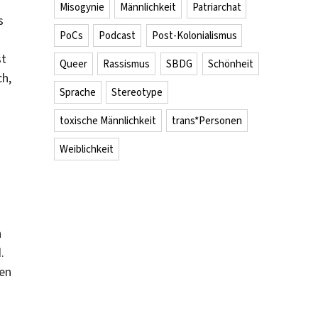
Misogynie
Männlichkeit
Patriarchat
s
PoCs
Podcast
Post-Kolonialismus
st
Queer
Rassismus
SBDG
Schönheit
ch,
Sprache
Stereotype
toxische Männlichkeit
trans*Personen
Weiblichkeit
h
.
ren