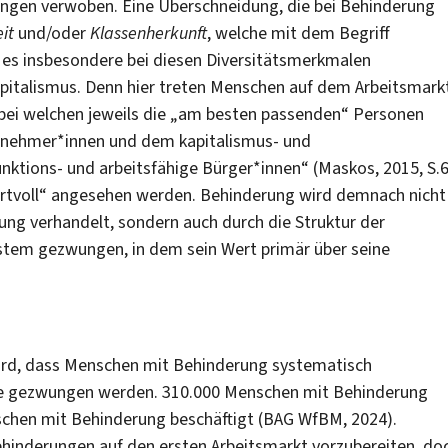
ungen verwoben. Eine Überschneidung, die bei Behinderung
it
und/oder
Klassenherkunft
, welche mit dem Begriff
 es insbesondere bei diesen Diversitätsmerkmalen
pitalismus. Denn hier treten Menschen auf dem Arbeitsmark
 bei welchen jeweils die „am besten passenden“ Personen
nehmer*innen und dem kapitalismus- und
nktions- und arbeitsfähige Bürger*innen“ (Maskos, 2015, S.6
„wertvoll“ angesehen werden. Behinderung wird demnach nicht
ung verhandelt, sondern auch durch die Struktur der
ystem gezwungen, in dem sein Wert primär über seine
 wird, dass Menschen mit Behinderung systematisch
sse gezwungen werden. 310.000 Menschen mit Behinderung
schen mit Behinderung beschäftigt (BAG WfBM, 2024).
hinderungen auf den ersten Arbeitsmarkt vorzubereiten, do