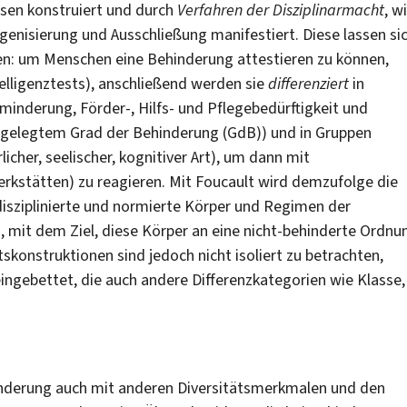
rsen konstruiert und durch
Verfahren der Disziplinarmacht
, w
genisierung und Ausschließung manifestiert. Diese lassen si
en: um Menschen eine Behinderung attestieren zu können,
elligenztests), anschließend werden sie
differenziert
in
minderung, Förder-, Hilfs- und Pflegebedürftigkeit und
estgelegtem Grad der Behinderung (GdB)) und in Gruppen
licher, seelischer, kognitiver Art), um dann mit
erkstätten) zu reagieren. Mit Foucault wird demzufolge die
disziplinierte und normierte Körper und Regimen der
mit dem Ziel, diese Körper an eine nicht-behinderte Ordnu
konstruktionen sind jedoch nicht isoliert zu betrachten,
eingebettet, die auch andere Differenzkategorien wie Klasse,
hinderung auch mit anderen Diversitätsmerkmalen und den