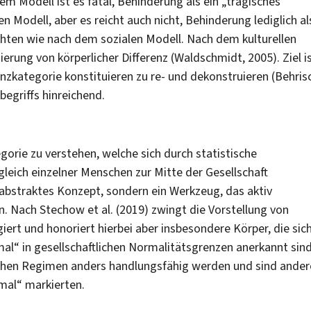
em Modell ist es fatal, Behinderung als ein „tragisches
 Modell, aber es reicht auch nicht, Behinderung lediglich al
chten wie nach dem sozialen Modell. Nach dem kulturellen
rung von körperlicher Differenz (Waldschmidt, 2005). Ziel i
nzkategorie konstituieren zu re- und dekonstruieren (Behris
begriffs hinreichend.
gorie zu verstehen, welche sich durch statistische
gleich einzelner Menschen zur Mitte der Gesellschaft
in abstraktes Konzept, sondern ein Werkzeug, das aktiv
n. Nach Stechow et al. (2019) zwingt die Vorstellung von
giert und honoriert hierbei aber insbesondere Körper, die sic
mal“ in gesellschaftlichen Normalitätsgrenzen anerkannt sind
schen Regimen anders handlungsfähig werden und sind ande
mal“ markierten.