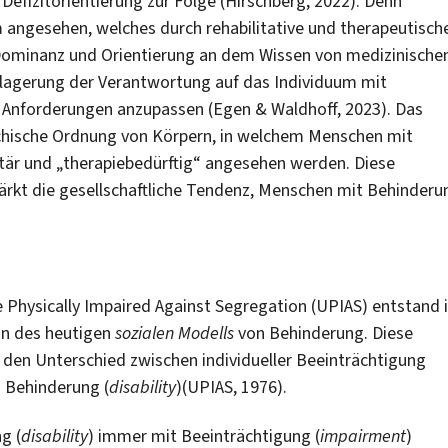
Defizitorientierung zur Folge (Hirschberg, 2022). Denn
em angesehen, welches durch rehabilitative und therapeutisch
 Dominanz und Orientierung an dem Wissen von medizinische
erlagerung der Verantwortung auf das Individuum mit
 Anforderungen anzupassen (Egen & Waldhoff, 2023). Das
rchische Ordnung von Körpern, in welchem Menschen mit
itär und „therapiebedürftig“ angesehen werden. Diese
tärkt die gesellschaftliche Tendenz, Menschen mit Behinderu
 Physically Impaired Against Segregation (UPIAS) entstand 
in des heutigen
sozialen Modells
von Behinderung. Diese
den Unterschied zwischen individueller Beeinträchtigung
n Behinderung (
disability
)(UPIAS, 1976).
g (
disability
) immer mit Beeinträchtigung (
impairment
)