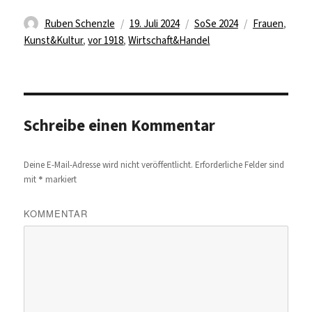
Autor
Veröffentlicht
Kategorien
Schlagwörter
Ruben Schenzle
19. Juli 2024
SoSe 2024
Frauen
,
am
Kunst&Kultur
,
vor 1918
,
Wirtschaft&Handel
Schreibe einen Kommentar
Deine E-Mail-Adresse wird nicht veröffentlicht.
Erforderliche Felder sind
*
mit
markiert
KOMMENTAR