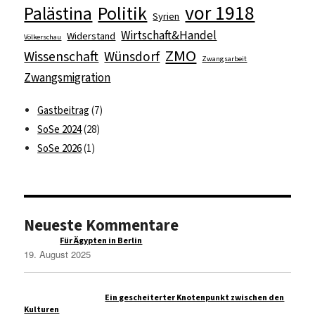
vor 1918
Politik
Palästina
Syrien
Wirtschaft&Handel
Widerstand
Völkerschau
ZMO
Wissenschaft
Wünsdorf
Zwangsarbeit
Zwangsmigration
Gastbeitrag
(7)
SoSe 2024
(28)
SoSe 2026
(1)
Neueste Kommentare
Raqim
zu
Für Ägypten in Berlin
19. August 2025
Administrasi Bisnis
zu
Ein gescheiterter Knotenpunkt zwischen den
Kulturen