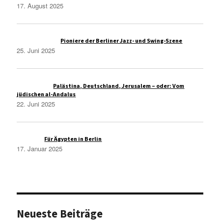
17. August 2025
Thomas Wolfe
zu
Pioniere der Berliner Jazz- und Swing-Szene
25. Juni 2025
Christoph S
zu
Palästina, Deutschland, Jerusalem – oder: Vom
jüdischen al-Andalus
22. Juni 2025
Azmi A.
zu
Für Ägypten in Berlin
17. Januar 2025
Neueste Beiträge