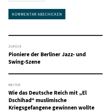
Beitragsnavigation
ZURÜCK
Pioniere der Berliner Jazz- und
Vorheriger
Beitrag:
Swing-Szene
WEITER
Wie das Deutsche Reich mit „El
Nächster
Beitrag:
Dschihad“ muslimische
Kriegsgefangene gewinnen wollte