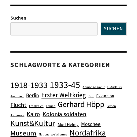
Suchen
SUCHEN
SCHLAGWORTE & KATEGORIEN
1933-45
1918-1933
Ahmed Anzavur
al-Andalus
Erster Weltkrieg
Berlin
Exkursion
Anatolien
Exil
Gerhard Höpp
Flucht
Frankreich
Frauen
Jemen
Kairo
Kolonialsoldaten
Jordanien
Kunst&Kultur
Moschee
Mod Helmy
Nordafrika
Museum
Nationalsozialismus