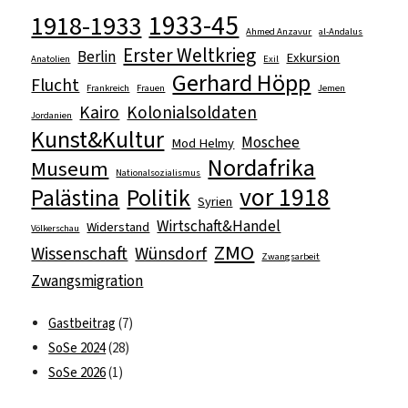
1933-45
1918-1933
Ahmed Anzavur
al-Andalus
Erster Weltkrieg
Berlin
Exkursion
Anatolien
Exil
Gerhard Höpp
Flucht
Frankreich
Frauen
Jemen
Kairo
Kolonialsoldaten
Jordanien
Kunst&Kultur
Moschee
Mod Helmy
Nordafrika
Museum
Nationalsozialismus
vor 1918
Politik
Palästina
Syrien
Wirtschaft&Handel
Widerstand
Völkerschau
ZMO
Wissenschaft
Wünsdorf
Zwangsarbeit
Zwangsmigration
Gastbeitrag
(7)
SoSe 2024
(28)
SoSe 2026
(1)