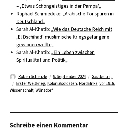
– ‚Etwas Schöngeistiges in der Pampa‘
„
Raphael Schmiedeke: „
Arabische Tonspuren in
Deutschland
„
Sarah Al-Khatib: „
Wie das Deutsche Reich mit
‚El Dschihad‘ muslimische Kriegsgefangene
gewinnen wollte
„
Sarah Al-Khatib: „
Ein Leben zwischen
Spiritualität und Politik
„
Autor
Veröffentlicht
Kategorien
Ruben Schenzle
9. September 2024
Gastbeitrag
Schlagwörter
am
Erster Weltkrieg
,
Kolonialsoldaten
,
Nordafrika
,
vor 1918
,
Wissenschaft
,
Wünsdorf
Schreibe einen Kommentar