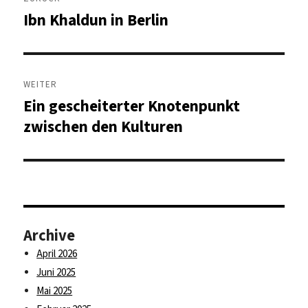
Ibn Khaldun in Berlin
Vorheriger
Beitrag:
WEITER
Ein gescheiterter Knotenpunkt
Nächster
Beitrag:
zwischen den Kulturen
Archive
April 2026
Juni 2025
Mai 2025