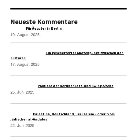
Neueste Kommentare
Raqim
zu
Für Ägypten in Berlin
19. August 2025
Administrasi Bisnis
zu
Ein gescheiterter Knotenpunkt zwischen den
Kulturen
17. August 2025
Thomas Wolfe
zu
Pioniere der Berliner Jazz- und Swing-Szene
25. Juni 2025
Christoph S
zu
Palästina, Deutschland, Jerusalem – oder: Vom
jüdischen al-Andalus
22. Juni 2025