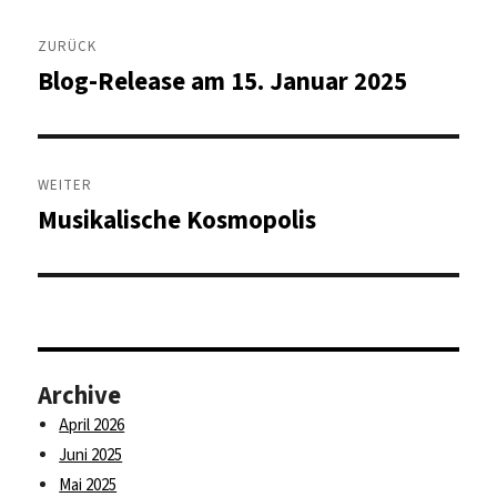
Beitragsnavigation
ZURÜCK
Blog-Release am 15. Januar 2025
Vorheriger
Beitrag:
WEITER
Musikalische Kosmopolis
Nächster
Beitrag:
Archive
April 2026
Juni 2025
Mai 2025