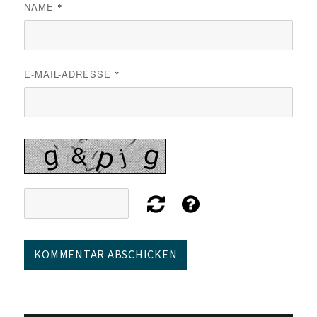
NAME
*
E-MAIL-ADRESSE
*