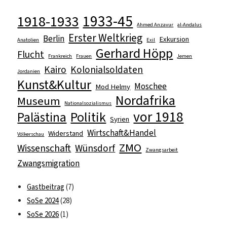
1933-45
1918-1933
Ahmed Anzavur
al-Andalus
Erster Weltkrieg
Berlin
Exkursion
Anatolien
Exil
Gerhard Höpp
Flucht
Frankreich
Frauen
Jemen
Kairo
Kolonialsoldaten
Jordanien
Kunst&Kultur
Moschee
Mod Helmy
Nordafrika
Museum
Nationalsozialismus
vor 1918
Politik
Palästina
Syrien
Wirtschaft&Handel
Widerstand
Völkerschau
ZMO
Wissenschaft
Wünsdorf
Zwangsarbeit
Zwangsmigration
Gastbeitrag
(7)
SoSe 2024
(28)
SoSe 2026
(1)