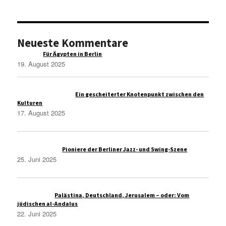
Neueste Kommentare
Raqim
zu
Für Ägypten in Berlin
19. August 2025
Administrasi Bisnis
zu
Ein gescheiterter Knotenpunkt zwischen den
Kulturen
17. August 2025
Thomas Wolfe
zu
Pioniere der Berliner Jazz- und Swing-Szene
25. Juni 2025
Christoph S
zu
Palästina, Deutschland, Jerusalem – oder: Vom
jüdischen al-Andalus
22. Juni 2025