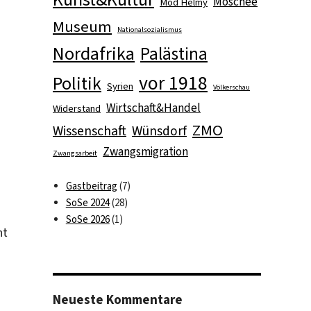
Moschee
Mod Helmy
Museum
Nationalsozialismus
Nordafrika
Palästina
vor 1918
Politik
Syrien
Völkerschau
Wirtschaft&Handel
Widerstand
ZMO
Wissenschaft
Wünsdorf
Zwangsmigration
Zwangsarbeit
Gastbeitrag
(7)
SoSe 2024
(28)
SoSe 2026
(1)
nt
Neueste Kommentare