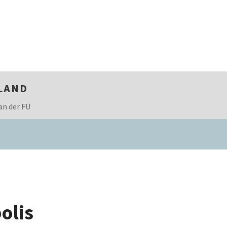
LAND
an der FU
olis