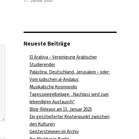
17. Januar 2025
Neueste Beiträge
El Arabiya – Vereinigung Arabischer
Studierender
Palästina, Deutschland, Jerusalem – oder:
Vom jüdischen al-Andalus
Musikalische Kosmopolis
Tagesspiegelbeilage: „Nachlass wird zum
lebendigen Austausch“
Blog-Release am 15. Januar 2025
Ein gescheiterter Knotenpunkt zwischen
den Kulturen
Geisterstimmen im Archiv
Ibn Khaldun in Berlin