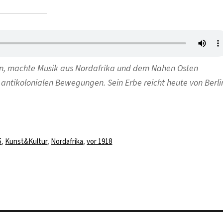
lin, machte Musik aus Nordafrika und dem Nahen Osten
n antikolonialen Bewegungen. Sein Erbe reicht heute von Berli
wörter
5
,
Kunst&Kultur
,
Nordafrika
,
vor 1918