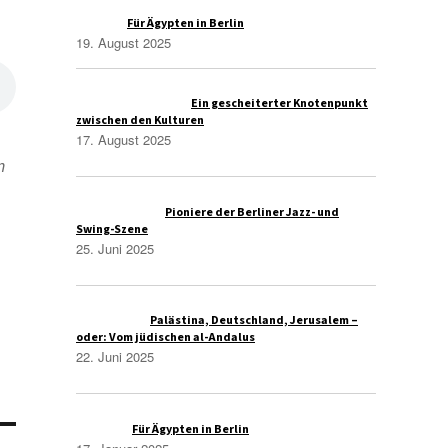
Raqim
zu
Für Ägypten in Berlin
19. August 2025
Administrasi Bisnis
zu
Ein gescheiterter Knotenpunkt
zwischen den Kulturen
17. August 2025
n
Thomas Wolfe
zu
Pioniere der Berliner Jazz- und
Swing-Szene
25. Juni 2025
Christoph S
zu
Palästina, Deutschland, Jerusalem –
oder: Vom jüdischen al-Andalus
22. Juni 2025
Azmi A.
zu
Für Ägypten in Berlin