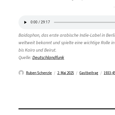
Baidaphon, das erste arabische Indie-Label in Ber
weltweit bekannt und spielte eine wichtige Rolle i
bis Kairo und Beirut.
Quelle:
Deutschlandfunk
Autor
Veröffentlicht
Kategorien
Schlag
Ruben Schenzle
2. Mai 2025
Gastbeitrag
1933-4
am