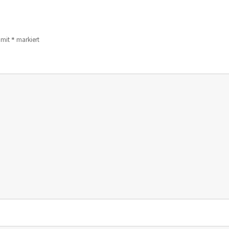
*
d mit
markiert