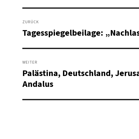
Beitragsnavigation
ZURÜCK
Tagesspiegelbeilage: „Nachla
Vorheriger
Beitrag:
WEITER
Palästina, Deutschland, Jerus
Nächster
Beitrag:
Andalus