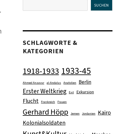
SUCHEN
.
n
SCHLAGWORTE &
KATEGORIEN
1933-45
1918-1933
Berlin
Ahmed Anzavur
al-Andalus
Anatolien
Erster Weltkrieg
Exkursion
Exil
Flucht
Frankreich
Frauen
Gerhard Höpp
Kairo
Jemen
Jordanien
Kolonialsoldaten
Kunst&Kultur