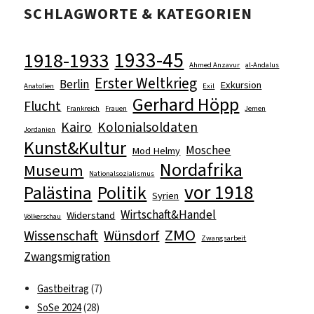
SCHLAGWORTE & KATEGORIEN
1933-45
1918-1933
Ahmed Anzavur
al-Andalus
Erster Weltkrieg
Berlin
Exkursion
Anatolien
Exil
Gerhard Höpp
Flucht
Frankreich
Frauen
Jemen
Kairo
Kolonialsoldaten
Jordanien
Kunst&Kultur
Moschee
Mod Helmy
Nordafrika
Museum
Nationalsozialismus
vor 1918
Politik
Palästina
Syrien
Wirtschaft&Handel
Widerstand
Völkerschau
ZMO
Wissenschaft
Wünsdorf
Zwangsarbeit
Zwangsmigration
Gastbeitrag
(7)
SoSe 2024
(28)