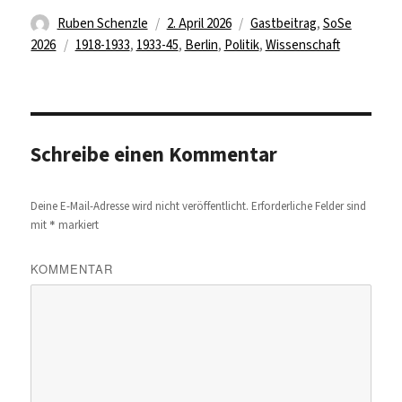
Autor
Veröffentlicht
Kategorien
Ruben Schenzle
2. April 2026
Gastbeitrag
,
SoSe
Schlagwörter
am
2026
1918-1933
,
1933-45
,
Berlin
,
Politik
,
Wissenschaft
Schreibe einen Kommentar
Deine E-Mail-Adresse wird nicht veröffentlicht.
Erforderliche Felder sind
*
mit
markiert
KOMMENTAR