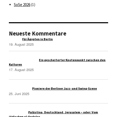
SoSe 2026
(1)
Neueste Kommentare
Raqim
zu
Für Ägypten in Berlin
19. August 2025
Administrasi Bisnis
zu
Ein gescheiterter Knotenpunkt zwischen den
Kulturen
17. August 2025
Thomas Wolfe
zu
Pioniere der Berliner Jazz- und Swing-Szene
25. Juni 2025
Christoph S
zu
Palästina, Deutschland, Jerusalem – oder: Vom
jüdischen al-Andalus