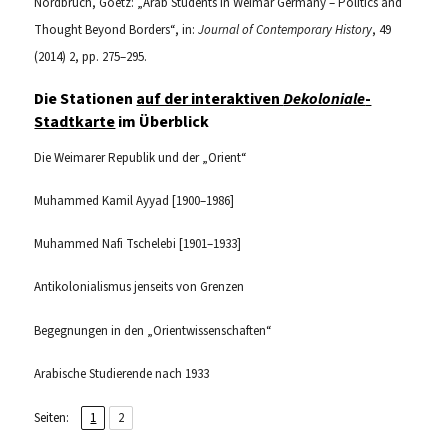
Nordbruch, Goetz: „Arab Students in Weimar Germany – Politics and
Thought Beyond Borders“, in:
Journal of Contemporary History
, 49
(2014) 2, pp. 275–295.
Die Stationen
auf der interaktiven
Dekoloniale
-
Stadtkarte
im Überblick
Die Weimarer Republik und der „Orient“
Muhammed Kamil Ayyad [1900–1986]
Muhammed Nafi Tschelebi [1901–1933]
Antikolonialismus jenseits von Grenzen
Begegnungen in den „Orientwissenschaften“
Arabische Studierende nach 1933
,
Seite
Seite
Seiten:
1
2