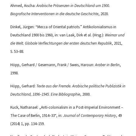
Ahmed, Aischa:
Arabische Präsenzen in Deutschland um 1900.
Biografische Interventionen in die deutsche Geschichte
, 2020.
Dinkel, Jürgen: “Mecca of Oriental patriots.” Antikolonialismus in
Deutschland 1900 bis 1960, in: van Laak, Dirk et al. (Hrsg.):
Weimar und
die Welt. Globale Verflechtungen der ersten deutschen Republik
, 2021,
S. 53–88.
Höpp, Gerhard / Gesemann, Frank / Sweis, Haroun:
Araber in Berlin
,
1998.
Höpp, Gerhard:
Texte aus der Fremde. Arabische politische Publizistik in
Deutschland, 1896–1945. Eine Bibliographie
, 2000.
Kuck, Nathanael: „Anti-colonialism in a Post-Imperial Environment –
The Case of Berlin, 1914–33“, in:
Journal of Contemporary History
, 49
(2014) 1, pp. 134–159.