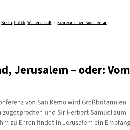
zu
,
Berlin
,
Politik
,
Wissenschaft
Schreibe einen Kommentar
El
Arabiya
–
Vereinigung
Arabischer
Studierende
nd, Jerusalem – oder: Vom
 Konferenz von San Remo wird Großbritannien
a zugesprochen und Sir Herbert Samuel zum
Ihm zu Ehren findet in Jerusalem ein Empfan