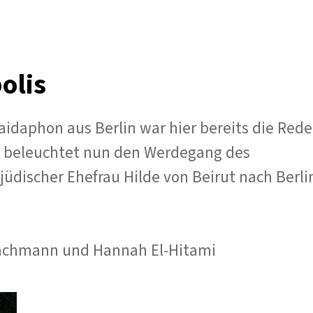
Deutschland,
Jerusalem
–
oder:
Vom
olis
jüdischen
al-
Andalus
idaphon aus Berlin war hier bereits die Rede
s beleuchtet nun den Werdegang des
üdischer Ehefrau Hilde von Beirut nach Berli
Bachmann und Hannah El-Hitami