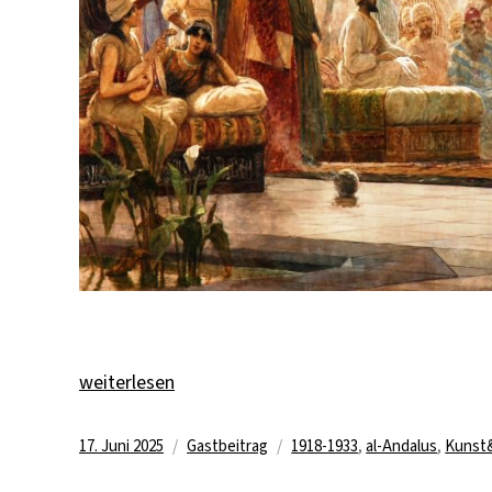
„Palästina, Deutschland, Jerusalem – oder: Vom jü
weiterlesen
Veröffentlicht
Kategorien
Schlagwörter
17. Juni 2025
Gastbeitrag
1918-1933
,
al-Andalus
,
Kunst&
am