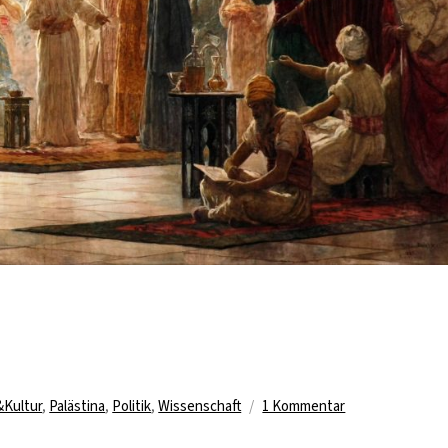
dischen al-Andalus“
zu
Kultur
,
Palästina
,
Politik
,
Wissenschaft
1 Kommentar
Palästina,