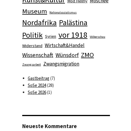
Moschee
Mod Helmy
Museum
Nationalsozialismus
Nordafrika
Palästina
vor 1918
Politik
Syrien
Völkerschau
Wirtschaft&Handel
Widerstand
ZMO
Wissenschaft
Wünsdorf
Zwangsmigration
Zwangsarbeit
Gastbeitrag
(7)
SoSe 2024
(28)
SoSe 2026
(1)
Neueste Kommentare