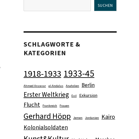
SUCHEN
SCHLAGWORTE &
KATEGORIEN
,
1933-45
1918-1933
Berlin
Ahmed Anzavur
al-Andalus
Anatolien
Erster Weltkrieg
Exkursion
Exil
Flucht
Frankreich
Frauen
Gerhard Höpp
Kairo
Jemen
Jordanien
Kolonialsoldaten
Kunst&Kultur