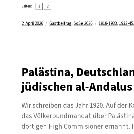
,
Seite
Seite
Seiten:
1
2
Veröffentlicht
Kategorien
Schlagwörter
2. April 2026
Gastbeitrag
,
SoSe 2026
1918-1933
,
1933-45
am
Palästina, Deutschla
jüdischen al-Andalus
Wir schreiben das Jahr 1920. Auf der
das Völkerbundmandat über Palästin
dortigen High Commisioner ernannt. 