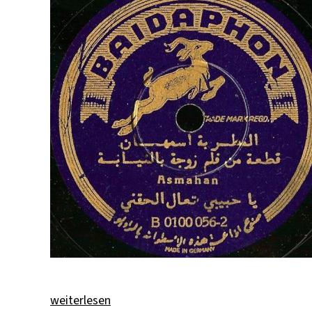
„Musikalische Kosmopolis“
weiterlesen