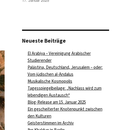
17. Januar 2025
Neueste Beiträge
El Arabiya – Vereinigung Arabischer
Studierender
Palästina, Deutschland, Jerusalem – oder:
Vom jüdischen al-Andalus
Musikalische Kosmopolis
Tagesspiegelbeilage: „Nachlass wird zum
lebendigen Austausch“
Blog-Release am 15. Januar 2025
Ein gescheiterter Knotenpunkt zwischen
den Kulturen
Geisterstimmen im Archiv
Ibn Khaldun in Berlin