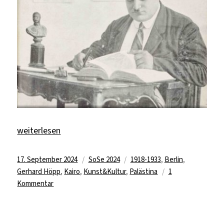
„Ein gescheiterter Knotenpunkt zwischen den Kulturen
weiterlesen
Veröffentlicht
Kategorien
Schlagwörter
17. September 2024
SoSe 2024
1918-1933
,
Berlin
,
am
Gerhard Höpp
,
Kairo
,
Kunst&Kultur
,
Palästina
1
zu
Kommentar
Ein
gescheiterter
Knotenpunkt