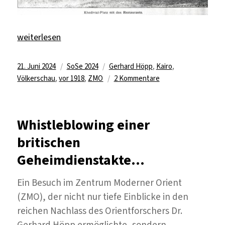
„Kairo in Berlin“
weiterlesen
Veröffentlicht
Kategorien
Schlagwörter
21. Juni 2024
SoSe 2024
Gerhard Höpp
,
Kairo
,
am
zu
Völkerschau
,
vor 1918
,
ZMO
2 Kommentare
Kairo
in
Berlin
Whistleblowing einer
britischen
Geheimdienstakte…
Ein Besuch im Zentrum Moderner Orient
(ZMO), der nicht nur tiefe Einblicke in den
reichen Nachlass des Orientforschers Dr.
Gerhard Höpp ermöglichte, sondern