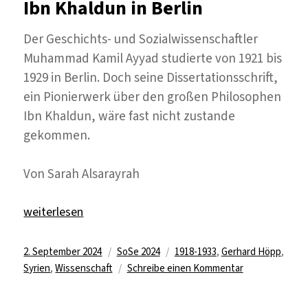
Ibn Khaldun in Berlin
zwischen
den
Der Geschichts- und Sozialwissenschaftler
Kulturen
Muhammad Kamil Ayyad studierte von 1921 bis
1929 in Berlin. Doch seine Dissertationsschrift,
ein Pionierwerk über den großen Philosophen
Ibn Khaldun, wäre fast nicht zustande
gekommen.
Von Sarah Alsarayrah
„Ibn Khaldun in Berlin“
weiterlesen
Veröffentlicht
Kategorien
Schlagwörter
2. September 2024
SoSe 2024
1918-1933
,
Gerhard Höpp
,
am
zu
Syrien
,
Wissenschaft
Schreibe einen Kommentar
Ibn
Khaldun