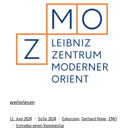
„Zu Besuch im Zentrum Moderner Orient“
weiterlesen
Veröffentlicht
Kategorien
Schlagwörter
11. Juni 2024
SoSe 2024
Exkursion
,
Gerhard Höpp
,
ZMO
am
zu
Schreibe einen Kommentar