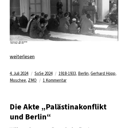
„Kulturelle Brücken – Zur ersten Moschee in Berlin“
weiterlesen
Veröffentlicht
Kategorien
Schlagwörter
4. Juli 2024
SoSe 2024
1918-1933
,
Berlin
,
Gerhard Höpp
,
am
zu
Moschee
,
ZMO
1 Kommentar
Kulturelle
Brücken
–
Die Akte „Palästinakonflikt
Zur
und Berlin“
ersten
Moschee
in