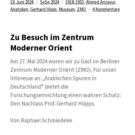
Veröffentlicht
Kategorien
Schlagwörter
19. Juni 2024
SoSe 2024
1918-1933
,
Ahmed Anzavur
,
am
zu
Anatolien
,
Gerhard Höpp
,
Museum
,
ZMO
4 Kommentare
Whistle
einer
britisch
Zu Besuch im Zentrum
Geheim
Moderner Orient
Am 27. Mai 2024 waren wir zu Gast im Berliner
Zentrum Moderner Orient (ZMO). Für unser
Interesse an „Arabischen Spuren in
Deutschland“ bietet die
Forschungseinrichtung einen wahren Schatz:
Den Nachlass Prof. Gerhard Höpps.
Von Raphael Schmiedeke