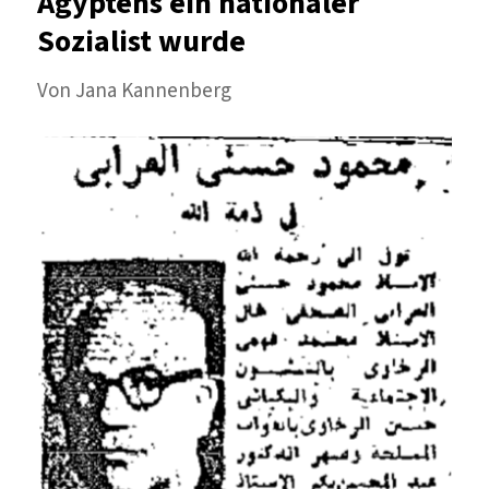
Ägyptens ein nationaler
Herr
Sozialist wurde
Taufiq?
Von Jana Kannenberg