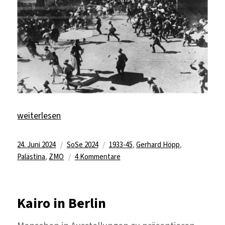
„Die Akte „Palästinakonflikt und Berlin““
weiterlesen
Veröffentlicht
Kategorien
Schlagwörter
24. Juni 2024
SoSe 2024
1933-45
,
Gerhard Höpp
,
am
zu
Palästina
,
ZMO
4 Kommentare
Die
Akte
„Palästinakonflikt
Kairo in Berlin
und
Berlin“