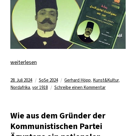
„Die Deutschen wissen es besser, oder Herr Taufiq?“
weiterlesen
Veröffentlicht
Kategorien
Schlagwörter
28. Juli 2024
SoSe 2024
Gerhard Höpp
,
Kunst&Kultur
,
am
zu
Nordafrika
,
vor 1918
Schreibe einen Kommentar
Die
Deutschen
wissen
Wie aus dem Gründer der
es
Kommunistischen Partei
besser,
oder