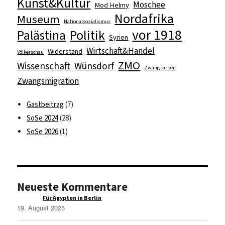
Kunst&Kultur
Moschee
Mod Helmy
Nordafrika
Museum
Nationalsozialismus
vor 1918
Politik
Palästina
Syrien
Wirtschaft&Handel
Widerstand
Völkerschau
ZMO
Wissenschaft
Wünsdorf
Zwangsarbeit
Zwangsmigration
Gastbeitrag
(7)
SoSe 2024
(28)
SoSe 2026
(1)
Neueste Kommentare
Raqim
zu
Für Ägypten in Berlin
19. August 2025