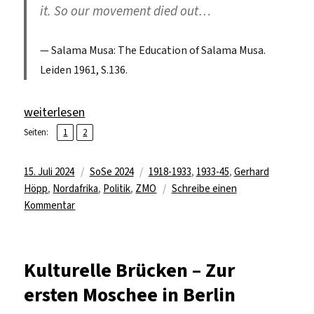
it. So our movement died out…
Salama Musa:
The Education of Salama Musa
.
Leiden 1961, S.136.
„Wie aus dem Gründer der Kommunistischen Partei Ägyp
weiterlesen
,
Seite
Seite
Seiten:
1
2
Veröffentlicht
Kategorien
Schlagwörter
15. Juli 2024
SoSe 2024
1918-1933
,
1933-45
,
Gerhard
am
Höpp
,
Nordafrika
,
Politik
,
ZMO
Schreibe einen
zu
Kommentar
Wie
aus
dem
Kulturelle Brücken – Zur
Gründer
ersten Moschee in Berlin
der
Kommunistischen