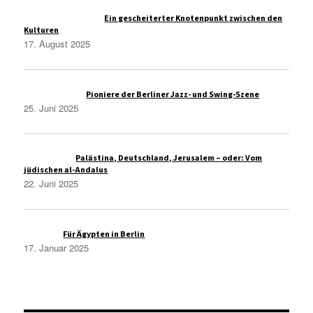
Administrasi Bisnis
zu
Ein gescheiterter Knotenpunkt zwischen den
Kulturen
17. August 2025
Thomas Wolfe
zu
Pioniere der Berliner Jazz- und Swing-Szene
25. Juni 2025
Christoph S
zu
Palästina, Deutschland, Jerusalem – oder: Vom
jüdischen al-Andalus
22. Juni 2025
Azmi A.
zu
Für Ägypten in Berlin
17. Januar 2025