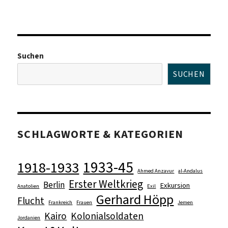
Zu
Besuch
im
Zentrum
Suchen
Moderner
Orient
SUCHEN
SCHLAGWORTE & KATEGORIEN
1933-45
1918-1933
Ahmed Anzavur
al-Andalus
Erster Weltkrieg
Berlin
Exkursion
Anatolien
Exil
Gerhard Höpp
Flucht
Frankreich
Frauen
Jemen
Kairo
Kolonialsoldaten
Jordanien