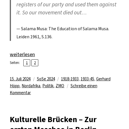
registers of our party and used them against
it. So our movement died out…
Salama Musa:
The Education of Salama Musa
.
Leiden 1961, S.136.
„Wie aus dem Gründer der Kommunistischen Partei Ägyp
weiterlesen
,
Seite
Seite
Seiten:
1
2
Veröffentlicht
Kategorien
Schlagwörter
15. Juli 2024
SoSe 2024
1918-1933
,
1933-45
,
Gerhard
am
Höpp
,
Nordafrika
,
Politik
,
ZMO
Schreibe einen
zu
Kommentar
Wie
aus
dem
Kulturelle Brücken – Zur
Gründer
der