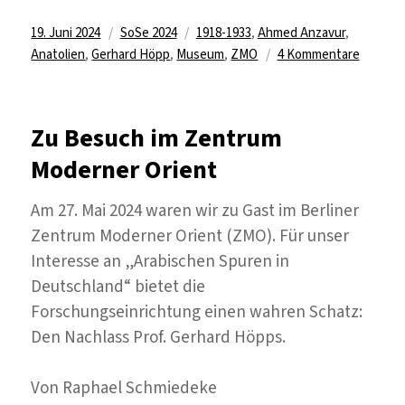
Veröffentlicht
Kategorien
Schlagwörter
19. Juni 2024
SoSe 2024
1918-1933
,
Ahmed Anzavur
,
am
zu
Anatolien
,
Gerhard Höpp
,
Museum
,
ZMO
4 Kommentare
Whistle
einer
britisch
Zu Besuch im Zentrum
Geheim
Moderner Orient
Am 27. Mai 2024 waren wir zu Gast im Berliner
Zentrum Moderner Orient (ZMO). Für unser
Interesse an „Arabischen Spuren in
Deutschland“ bietet die
Forschungseinrichtung einen wahren Schatz:
Den Nachlass Prof. Gerhard Höpps.
Von Raphael Schmiedeke