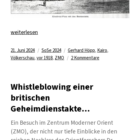
„Kairo in Berlin“
weiterlesen
Veröffentlicht
Kategorien
Schlagwörter
21. Juni 2024
SoSe 2024
Gerhard Höpp
,
Kairo
,
am
zu
Völkerschau
,
vor 1918
,
ZMO
2 Kommentare
Kairo
in
Berlin
Whistleblowing einer
britischen
Geheimdienstakte…
Ein Besuch im Zentrum Moderner Orient
(ZMO), der nicht nur tiefe Einblicke in den