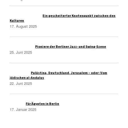
Administrasi Bisnis
zu
Ein gescheiterter Knotenpunkt zwischen den
Kulturen
17. August 2025
Thomas Wolfe
zu
Pioniere der Berliner Jazz- und Swing-Szene
25. Juni 2025
Christoph S
zu
Palästina, Deutschland, Jerusalem – oder: Vom
jüdischen al-Andalus
22. Juni 2025
Azmi A.
zu
Für Ägypten in Berlin
17. Januar 2025