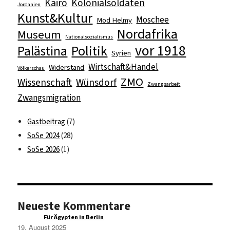
Kairo
Kolonialsoldaten
Jordanien
Kunst&Kultur
Moschee
Mod Helmy
Nordafrika
Museum
Nationalsozialismus
vor 1918
Politik
Palästina
Syrien
Wirtschaft&Handel
Widerstand
Völkerschau
ZMO
Wissenschaft
Wünsdorf
Zwangsarbeit
Zwangsmigration
Gastbeitrag
(7)
SoSe 2024
(28)
SoSe 2026
(1)
Neueste Kommentare
Raqim
zu
Für Ägypten in Berlin
19. August 2025