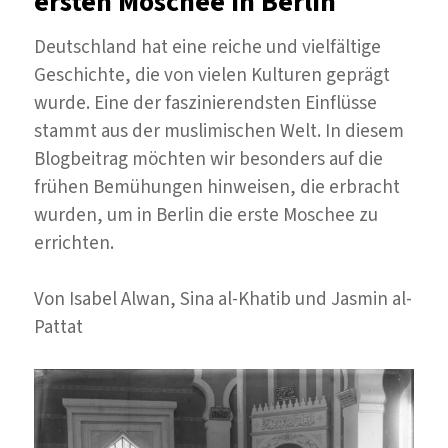
ersten Moschee in Berlin
Kommunistischen
Partei
Deutschland hat eine reiche und vielfältige
Ägyptens
Geschichte, die von vielen Kulturen geprägt
ein
wurde. Eine der faszinierendsten Einflüsse
nationaler
stammt aus der muslimischen Welt. In diesem
Sozialist
Blogbeitrag möchten wir besonders auf die
wurde
frühen Bemühungen hinweisen, die erbracht
wurden, um in Berlin die erste Moschee zu
errichten.
Von Isabel Alwan, Sina al-Khatib und Jasmin al-
Pattat