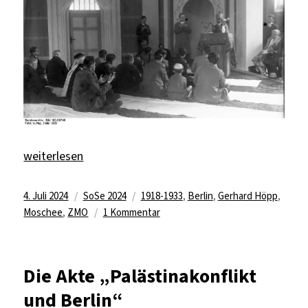
„Kulturelle Brücken – Zur ersten Moschee in Berlin“
weiterlesen
Veröffentlicht
Kategorien
Schlagwörter
4. Juli 2024
SoSe 2024
1918-1933
,
Berlin
,
Gerhard Höpp
,
am
zu
Moschee
,
ZMO
1 Kommentar
Kulturelle
Brücken
–
Die Akte „Palästinakonflikt
Zur
und Berlin“
ersten