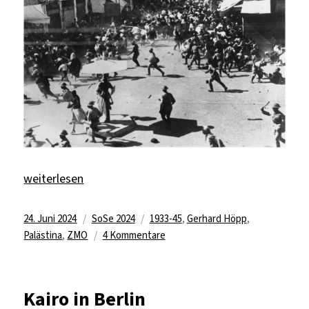
„Die Akte „Palästinakonflikt und Berlin““
weiterlesen
Veröffentlicht
Kategorien
Schlagwörter
24. Juni 2024
SoSe 2024
1933-45
,
Gerhard Höpp
,
am
zu
Palästina
,
ZMO
4 Kommentare
Die
Akte
„Palästinakonflikt
Kairo in Berlin
und