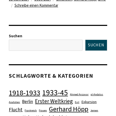
am
zu
Schreibe einen Kommentar
Zu
Besuch
im
Zentrum
Suchen
Moderner
Orient
SUCHEN
SCHLAGWORTE & KATEGORIEN
1933-45
1918-1933
Ahmed Anzavur
al-Andalus
Erster Weltkrieg
Berlin
Exkursion
Anatolien
Exil
Gerhard Höpp
Flucht
Frankreich
Frauen
Jemen