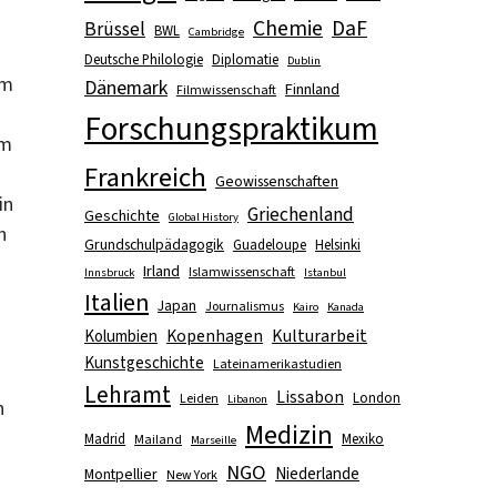
Chemie
DaF
Brüssel
BWL
Cambridge
Deutsche Philologie
Diplomatie
Dublin
um
Dänemark
Finnland
Filmwissenschaft
Forschungspraktikum
lm
Frankreich
Geowissenschaften
in
Griechenland
Geschichte
Global History
h
Grundschulpädagogik
Guadeloupe
Helsinki
Irland
Islamwissenschaft
Innsbruck
Istanbul
Italien
Japan
Journalismus
Kairo
Kanada
Kopenhagen
Kulturarbeit
Kolumbien
Kunstgeschichte
Lateinamerikastudien
Lehramt
Lissabon
London
Leiden
Libanon
n
Medizin
Madrid
Mexiko
Mailand
Marseille
NGO
Niederlande
Montpellier
New York