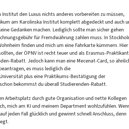
 Institut den Luxus nichts anderes vorbereiten zu müssen,
tikum am Karolinska Institut komplett abgedeckt und auch 
eine Gedanken machen. Lediglich sollte man sicher gehen
rechnungsgebühr für Fremdwährung zahlen muss. In Stockho
ohnheim finden und mich um eine Fahrkarte kümmern. Hier
 sollten, der ÖPNV ist recht teuer und als Erasmus-Praktikant
renden-Rabatt. Jedoch kann man eine Mecenat-Card, so ähnlic
beantragen, es muss lediglich die
niversität plus eine Praktikums-Bestätigung der
 schon bekommst du überall Studierenden-Rabatt.
n Arbeitsplatz durch gute Organisation und nette Kollegen
nfach, mich am KI und meinem Department wohlzufühlen. Wen
f jeden Fall glücklich und gewinnt schnell Anschluss, denn
egt.