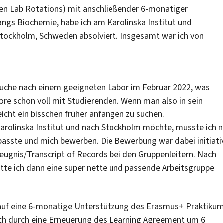
en Lab Rotations) mit anschließender 6-monatiger
gs Biochemie, habe ich am Karolinska Institut und
 Stockholm, Schweden absolviert. Insgesamt war ich von
Suche nach einem geeigneten Labor im Februar 2022, was
ore schon voll mit Studierenden. Wenn man also in sein
cht ein bisschen früher anfangen zu suchen.
Karolinska Institut und nach Stockholm möchte, musste ich n
passte und mich bewerben. Die Bewerbung war dabei initiati
eugnis/Transcript of Records bei den Gruppenleitern. Nach
atte ich dann eine super nette und passende Arbeitsgruppe
t auf eine 6-monatige Unterstützung des Erasmus+ Praktiku
ach durch eine Erneuerung des Learning Agreement um 6