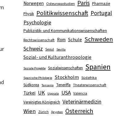
Paris
Norwegen
Pharmazie
Osteuropastudien
lm
Politikwissenschaft
Portugal
Physik
Psychologie
Publizistik- und Kommunikationswissenschaften
Schweden
Schule
Rom
Rechtswissenschaft
Schweiz
ur
Seoul
Sevilla
Sozial- und Kulturanthropologie
Spanien
Sozialwissenschaften
Soziale Projekte
Stockholm
Südafrika
Spanische Philologie
nd
Südkorea
Teneriffa
Theaterwissenschaft
Tansania
UK
USA
Türkei
Valencia
Uppsala
Veterinärmedizin
Vereinigtes Königreich
Österreich
Wien
Zürich
Ägypten