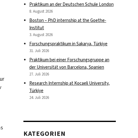
Praktikum an der Deutschen Schule London
8. August 2026
Boston – PhD internship at the Goethe-
Institut
3. August 2026
Forschungspraktikum in Sakarya, Türkiye
31. Juli 2026
Praktikum bei einer Forschungsgruppe an
der Universität von Barcelona, Spanien
27. Juli 2026
ur
Research Internship at Kocaeli University,
v
Türkiye
24. Juli 2026
ms
KATEGORIEN