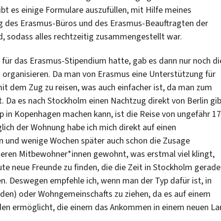
bt es einige Formulare auszufüllen, mit Hilfe meines
ng des Erasmus-Büros und des Erasmus-Beauftragten der
d, sodass alles rechtzeitig zusammengestellt war.
für das Erasmus-Stipendium hatte, gab es dann nur noch di
 organisieren. Da man von Erasmus eine Unterstützung für
t dem Zug zu reisen, was auch einfacher ist, da man zum
. Da es nach Stockholm einen Nachtzug direkt von Berlin gi
 in Kopenhagen machen kann, ist die Reise von ungefähr 1
glich der Wohnung habe ich mich direkt auf einen
en und wenige Wochen später auch schon die Zusage
eren Mitbewohner*innen gewohnt, was erstmal viel klingt,
ute neue Freunde zu finden, die die Zeit in Stockholm gerade
n. Deswegen empfehle ich, wenn man der Typ dafür ist, in
eden) oder Wohngemeinschafts zu ziehen, da es auf einem
den ermöglicht, die einem das Ankommen in einem neuen La