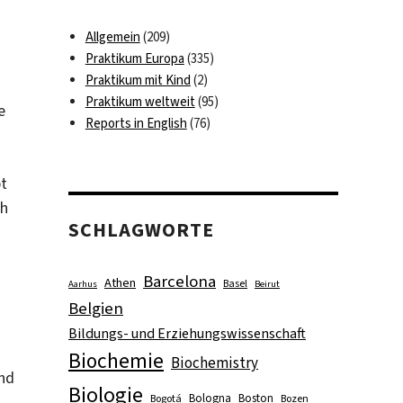
Allgemein
(209)
Praktikum Europa
(335)
Praktikum mit Kind
(2)
Praktikum weltweit
(95)
e
Reports in English
(76)
bt
7h
SCHLAGWORTE
Barcelona
Athen
Basel
Aarhus
Beirut
Belgien
Bildungs- und Erziehungswissenschaft
Biochemie
Biochemistry
nd
Biologie
Bologna
Boston
Bogotá
Bozen