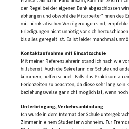
France“. Als ich in Paris ankam, kümmerte ich mich
der Regel bei der eigenen Bank abgeschlossen wir
abhängen und obwohl die Mitarbeiter*innen des Er
mit bürokratischen Verzögerungen sind, empfehle ic
Erledigungen nicht unnötig vor sich herzuschieben
bis alles geregelt ist. Es ist leider manchmal un
Kontaktaufnahme mit Einsatzschule
Mit meiner Referenzlehrerin stand ich nach wie vor
hilfsbereit. Auch die Sekretärin der Schule und an
kümmern, helfen schnell. Falls das Praktikum an ei
Ferienzeiten zu beachten, da diese sehr lang sein
beziehungsweise gar nicht möglich ist, wenn noch 
Unterbringung, Verkehrsanbindung
Ich wurde in dem Internat der Schule untergebracht
Zimmer in einem Studentenwohnheim. Für Fremdspra