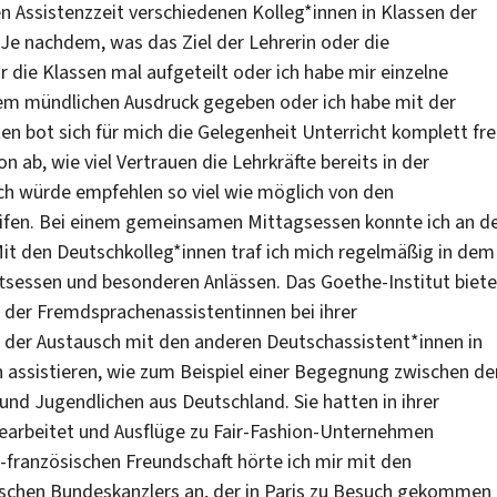
en Assistenzzeit verschiedenen Kolleg*innen in Klassen der
 Je nachdem, was das Ziel der Lehrerin oder die
 die Klassen mal aufgeteilt oder ich habe mir einzelne
rem mündlichen Ausdruck gegeben oder ich habe mit der
n bot sich für mich die Gelegenheit Unterricht komplett fre
n ab, wie viel Vertrauen die Lehrkräfte bereits in der
ch würde empfehlen so viel wie möglich von den
ifen. Bei einem gemeinsamen Mittagsessen konnte ich an d
Mit den Deutschkolleg*innen traf ich mich regelmäßig in dem
tsessen und besonderen Anlässen. Das Goethe-Institut biete
 der Fremdsprachenassistentinnen bei ihrer
h der Austausch mit den anderen Deutschassistent*innen in
ch assistieren, wie zum Beispiel einer Begegnung zwischen de
und Jugendlichen aus Deutschland. Sie hatten in ihrer
earbeitet und Ausflüge zu Fair-Fashion-Unternehmen
ranzösischen Freundschaft hörte ich mir mit den
tschen Bundeskanzlers an, der in Paris zu Besuch gekommen