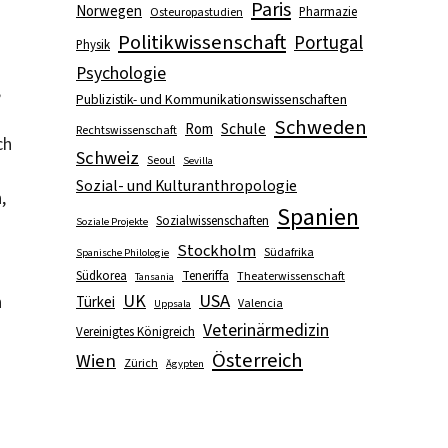
Paris
Norwegen
Pharmazie
Osteuropastudien
Politikwissenschaft
Portugal
Physik
Psychologie
,
Publizistik- und Kommunikationswissenschaften
Schweden
Schule
Rom
Rechtswissenschaft
ch
Schweiz
Seoul
Sevilla
Sozial- und Kulturanthropologie
,
Spanien
Sozialwissenschaften
Soziale Projekte
Stockholm
Südafrika
Spanische Philologie
Südkorea
Teneriffa
Theaterwissenschaft
Tansania
UK
USA
h
Türkei
Valencia
Uppsala
Veterinärmedizin
Vereinigtes Königreich
Österreich
Wien
Zürich
Ägypten