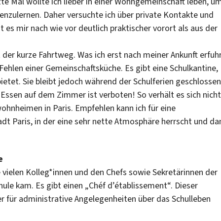
te Mal wollte ich lieber in einer Wohngemeinschaft leben, u
enzulernen. Daher versuchte ich über private Kontakte und
 es mir nach wie vor deutlich praktischer vorort als aus der
st der kurze Fahrtweg. Was ich erst nach meiner Ankunft erfuh
Fehlen einer Gemeinschaftsküche. Es gibt eine Schulkantine,
etet. Sie bleibt jedoch während der Schulferien geschlossen
Essen auf dem Zimmer ist verboten! So verhält es sich nicht
wohnheimen in Paris. Empfehlen kann ich für eine
t Paris, in der eine sehr nette Atmosphäre herrscht und da
e
 vielen Kolleg*innen und den Chefs sowie Sekretärinnen der
chule kam. Es gibt einen „Chéf d’établissement“. Dieser
er für administrative Angelegenheiten über das Schulleben