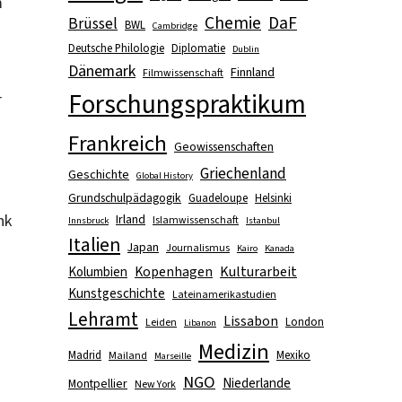
m
Chemie
DaF
Brüssel
BWL
Cambridge
Deutsche Philologie
Diplomatie
Dublin
Dänemark
Finnland
Filmwissenschaft
Forschungspraktikum
r
Frankreich
Geowissenschaften
Griechenland
Geschichte
Global History
Grundschulpädagogik
Guadeloupe
Helsinki
nk
Irland
Islamwissenschaft
Innsbruck
Istanbul
Italien
Japan
Journalismus
Kairo
Kanada
Kopenhagen
Kulturarbeit
Kolumbien
Kunstgeschichte
Lateinamerikastudien
Lehramt
Lissabon
London
Leiden
Libanon
Medizin
Madrid
Mexiko
Mailand
Marseille
NGO
Niederlande
Montpellier
New York