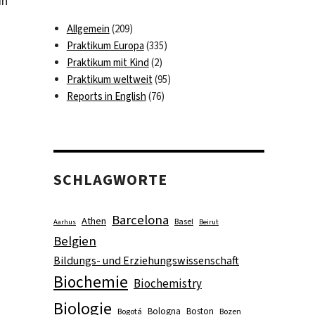
in
Allgemein
(209)
Praktikum Europa
(335)
Praktikum mit Kind
(2)
Praktikum weltweit
(95)
Reports in English
(76)
SCHLAGWORTE
Barcelona
Athen
Basel
Aarhus
Beirut
Belgien
Bildungs- und Erziehungswissenschaft
Biochemie
Biochemistry
Biologie
Bologna
Boston
Bogotá
Bozen