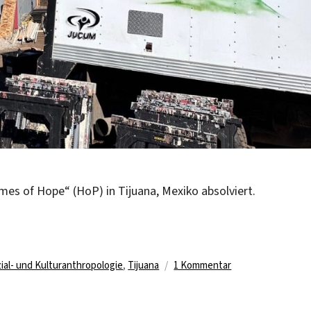
es of Hope“ (HoP) in Tijuana, Mexiko absolviert.
er
zu
ial- und Kulturanthropologie
,
Tijuana
1 Kommentar
Praktikum
bei