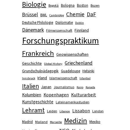
Biologie
Bologna
Boston
Bogotá
Bozen
Chemie
DaF
Brüssel
BWL
Cambridge
Deutsche Philologie
Diplomatie
Dublin
Dänemark
Finnland
Filmwissenschaft
Forschungspraktikum
Frankreich
Geowissenschaften
Griechenland
Geschichte
Global History
Grundschulpädagogik
Guadeloupe
Helsinki
Irland
Islamwissenschaft
Innsbruck
Istanbul
Italien
Japan
Journalismus
Kairo
Kanada
Kopenhagen
Kulturarbeit
Kolumbien
Kunstgeschichte
Lateinamerikastudien
Lehramt
Lissabon
Leiden
London
Libanon
Medizin
Madrid
Mexiko
Mailand
Marseille