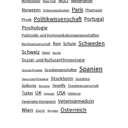
NGO
Niederlande
Montpellier
New York
Paris
Norwegen
Pharmazie
Osteuropastudien
Politikwissenschaft
Portugal
Physik
Psychologie
Publizistik- und Kommunikationswissenschaften
Schweden
Schule
Rom
Rechtswissenschaft
Schweiz
Seoul
Sevilla
Sozial- und Kulturanthropologie
Spanien
Sozialwissenschaften
Soziale Projekte
Stockholm
Südafrika
Spanische Philologie
Südkorea
Teneriffa
Theaterwissenschaft
Tansania
USA
UK
Türkei
Valencia
Uppsala
Veterinärmedizin
Vereinigtes Königreich
Österreich
Wien
Zürich
Ägypten