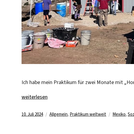
Ich habe mein Praktikum für zwei Monate mit „Hom
„Praktikum bei einer NGO in Tijuana, Mexiko“
weiterlesen
Veröffentlicht
Kategorien
Schlagwört
10. Juli 2024
Allgemein
,
Praktikum weltweit
Mexiko
,
Soz
am