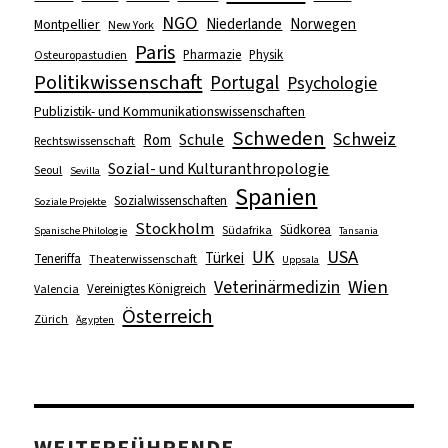
NGO
Niederlande
Norwegen
Montpellier
New York
Paris
Pharmazie
Physik
Osteuropastudien
Politikwissenschaft
Portugal
Psychologie
Publizistik- und Kommunikationswissenschaften
Schweden
Schweiz
Schule
Rom
Rechtswissenschaft
Sozial- und Kulturanthropologie
Seoul
Sevilla
Spanien
Sozialwissenschaften
Soziale Projekte
Stockholm
Südkorea
Südafrika
Spanische Philologie
Tansania
USA
UK
Türkei
Teneriffa
Theaterwissenschaft
Uppsala
Wien
Veterinärmedizin
Vereinigtes Königreich
Valencia
Österreich
Zürich
Ägypten
WEITERFÜHRENDE