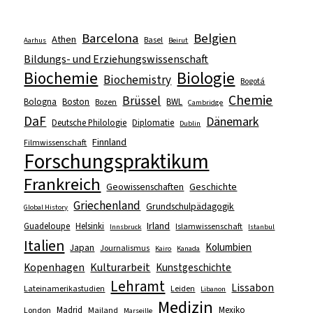
Barcelona
Belgien
Athen
Basel
Aarhus
Beirut
Bildungs- und Erziehungswissenschaft
Biologie
Biochemie
Biochemistry
Bogotá
Chemie
Brüssel
Bologna
Boston
BWL
Bozen
Cambridge
DaF
Dänemark
Deutsche Philologie
Diplomatie
Dublin
Finnland
Filmwissenschaft
Forschungspraktikum
Frankreich
Geowissenschaften
Geschichte
Griechenland
Grundschulpädagogik
Global History
Irland
Guadeloupe
Helsinki
Islamwissenschaft
Innsbruck
Istanbul
Italien
Kolumbien
Japan
Journalismus
Kairo
Kanada
Kopenhagen
Kulturarbeit
Kunstgeschichte
Lehramt
Lissabon
Lateinamerikastudien
Leiden
Libanon
Medizin
Madrid
Mexiko
London
Mailand
Marseille