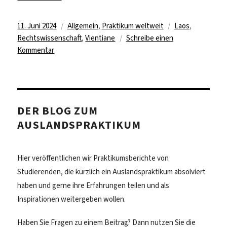
Veröffentlicht
Kategorien
Schlagwörter
11. Juni 2024
Allgemein
,
Praktikum weltweit
Laos
,
am
Rechtswissenschaft
,
Vientiane
Schreibe einen
zu
Kommentar
Arbeiten
an
der
Deutschen
DER BLOG ZUM
Botschaft
AUSLANDSPRAKTIKUM
in
Vientiane,
Laos
Hier veröffentlichen wir Praktikumsberichte von
Studierenden, die kürzlich ein Auslandspraktikum absolviert
haben und gerne ihre Erfahrungen teilen und als
Inspirationen weitergeben wollen.
Haben Sie Fragen zu einem Beitrag? Dann nutzen Sie die