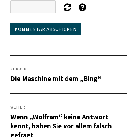
Beitragsnavigation
ZURÜCK
Die Maschine mit dem „Bing“
Vorheriger
Beitrag:
WEITER
Wenn „Wolfram“ keine Antwort
Nächster
Beitrag:
kennt, haben Sie vor allem falsch
gefragt