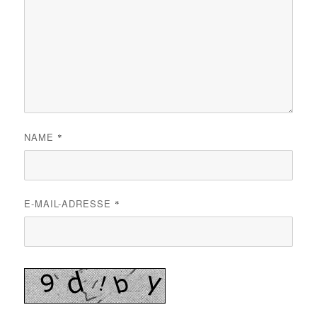
NAME
*
E-MAIL-ADRESSE
*