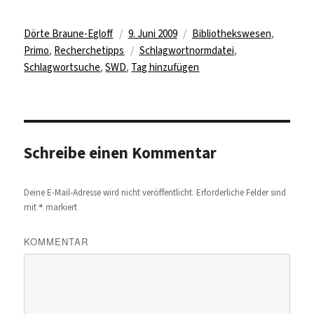
Autor
Veröffentlicht
Kategorien
Dörte Braune-Egloff
9. Juni 2009
Bibliothekswesen
,
am
Schlagwörter
Primo
,
Recherchetipps
Schlagwortnormdatei
,
Schlagwortsuche
,
SWD
,
Tag hinzufügen
Schreibe einen Kommentar
Deine E-Mail-Adresse wird nicht veröffentlicht.
Erforderliche Felder sind
*
mit
markiert
KOMMENTAR