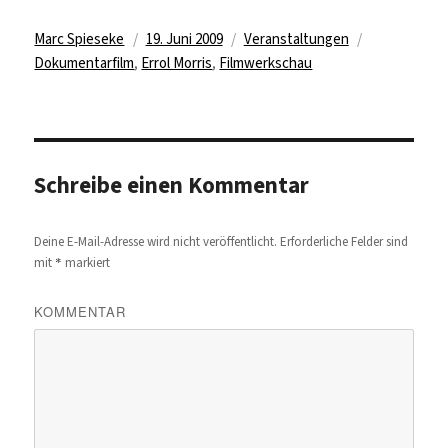
Autor
Veröffentlicht
Kategorien
Schlagwörte
Marc Spieseke
19. Juni 2009
Veranstaltungen
am
Dokumentarfilm
,
Errol Morris
,
Filmwerkschau
Schreibe einen Kommentar
Deine E-Mail-Adresse wird nicht veröffentlicht.
Erforderliche Felder sind
*
mit
markiert
KOMMENTAR