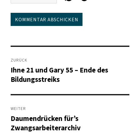
Beitragsnavigation
ZURÜCK
Ihne 21 und Gary 55 – Ende des
Vorheriger
Beitrag:
Bildungsstreiks
WEITER
Daumendrücken für’s
Nächster
Beitrag:
Zwangsarbeiterarchiv