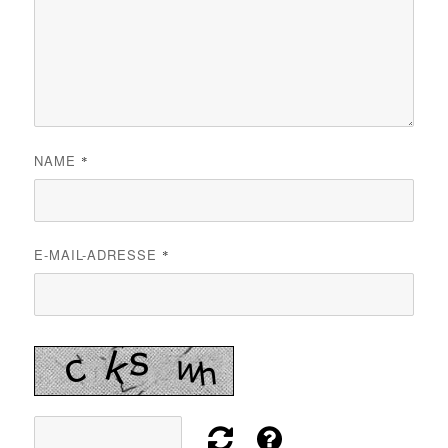
NAME
*
E-MAIL-ADRESSE
*