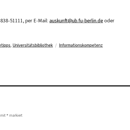
838-51111, per E-Mail:
auskunft@ub.fu-berlin.de
oder
Schlagwörter
etipps
,
Universitätsbibliothek
Informationskompetenz
*
d mit
markiert