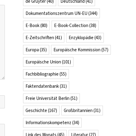
de Gruyter
(40)
Deutschland
(41)
Dokumentationszentrum UN-EU
(344)
E-Book
(80)
E-Book-Collection
(38)
E-Zeitschriften
(41)
Enzyklopädie
(43)
Europa
(35)
Europäische Kommission
(57)
Europäische Union
(101)
Fachbibliographie
(55)
Faktendatenbank
(31)
Freie Universität Berlin
(51)
Geschichte
(167)
Großbritannien
(31)
Informationskompetenz
(34)
Link des Monats
(45)
Literatur
(27)