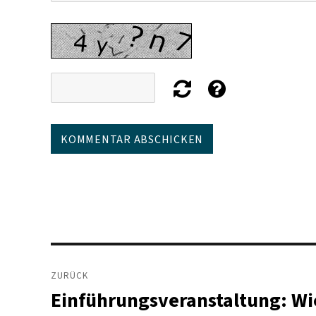
Beitragsnavigation
ZURÜCK
Einführungsveranstaltung: Wie
Vorheriger
Beitrag: