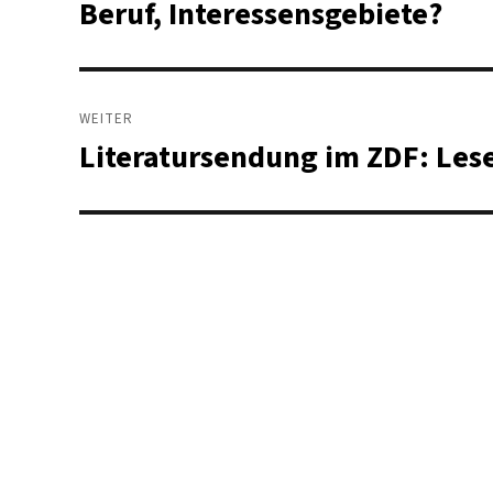
Beruf, Interessensgebiete?
WEITER
Literatursendung im ZDF: Les
Nächster
Beitrag: