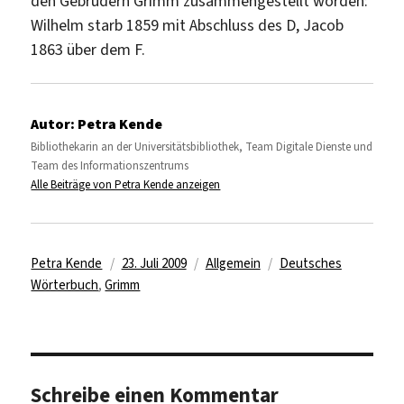
den Gebrüdern Grimm zusammengestellt worden:
Wilhelm starb 1859 mit Abschluss des D, Jacob
1863 über dem F.
Autor:
Petra Kende
Bibliothekarin an der Universitätsbibliothek, Team Digitale Dienste und
Team des Informationszentrums
Alle Beiträge von Petra Kende anzeigen
Autor
Veröffentlicht
Kategorien
Schlagwörter
Petra Kende
23. Juli 2009
Allgemein
Deutsches
am
Wörterbuch
,
Grimm
Schreibe einen Kommentar