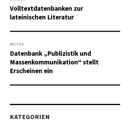
Volltextdatenbanken zur
Vorheriger
Beitrag:
lateinischen Literatur
WEITER
Datenbank „Publizistik und
Nächster
Beitrag:
Massenkommunikation“ stellt
Erscheinen ein
KATEGORIEN