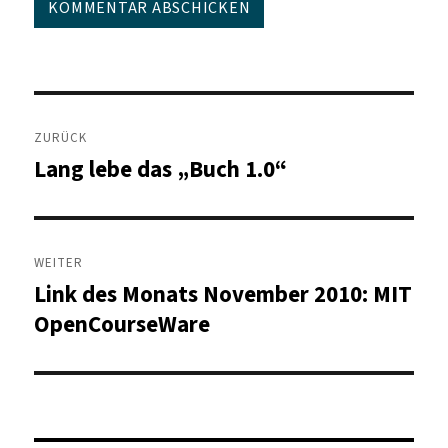
Beitragsnavigation
ZURÜCK
Lang lebe das „Buch 1.0“
Vorheriger
Beitrag:
WEITER
Link des Monats November 2010: MIT
Nächster
Beitrag:
OpenCourseWare