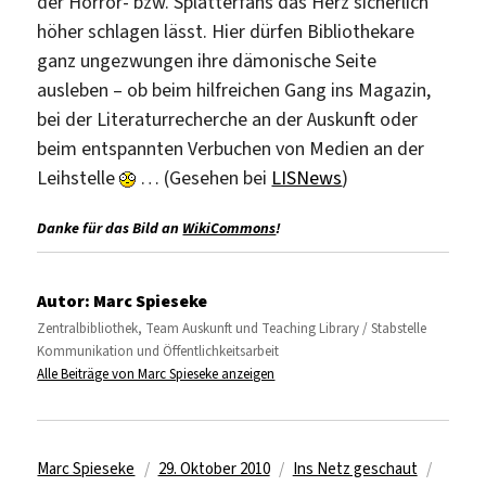
der Horror- bzw. Splatterfans das Herz sicherlich
höher schlagen lässt. Hier dürfen Bibliothekare
ganz ungezwungen ihre dämonische Seite
ausleben – ob beim hilfreichen Gang ins Magazin,
bei der Literaturrecherche an der Auskunft oder
beim entspannten Verbuchen von Medien an der
Leihstelle
… (Gesehen bei
LISNews
)
Danke für das Bild an
WikiCommons
!
Autor:
Marc Spieseke
Zentralbibliothek, Team Auskunft und Teaching Library / Stabstelle
Kommunikation und Öffentlichkeitsarbeit
Alle Beiträge von Marc Spieseke anzeigen
Autor
Veröffentlicht
Kategorien
Schlag
Marc Spieseke
29. Oktober 2010
Ins Netz geschaut