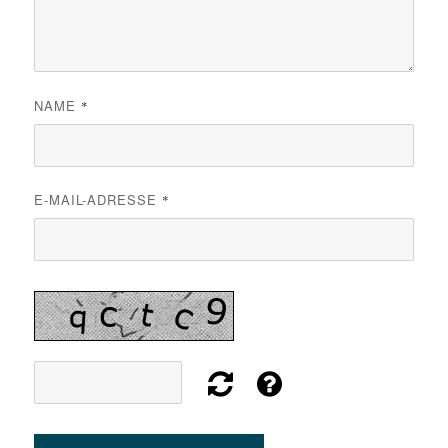
NAME
*
E-MAIL-ADRESSE
*