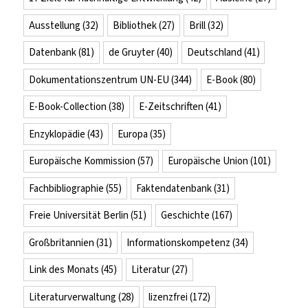
Ausstellung
(32)
Bibliothek
(27)
Brill
(32)
Datenbank
(81)
de Gruyter
(40)
Deutschland
(41)
Dokumentationszentrum UN-EU
(344)
E-Book
(80)
E-Book-Collection
(38)
E-Zeitschriften
(41)
Enzyklopädie
(43)
Europa
(35)
Europäische Kommission
(57)
Europäische Union
(101)
Fachbibliographie
(55)
Faktendatenbank
(31)
Freie Universität Berlin
(51)
Geschichte
(167)
Großbritannien
(31)
Informationskompetenz
(34)
Link des Monats
(45)
Literatur
(27)
Literaturverwaltung
(28)
lizenzfrei
(172)