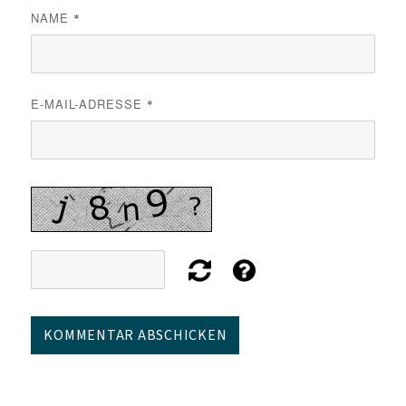
NAME
*
E-MAIL-ADRESSE
*