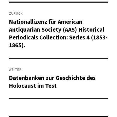
Beitragsnavigation
ZURÜCK
Nationallizenz für American
Vorheriger
Beitrag:
Antiquarian Society (AAS) Historical
Periodicals Collection: Series 4 (1853-
1865).
WEITER
Datenbanken zur Geschichte des
Nächster
Beitrag:
Holocaust im Test