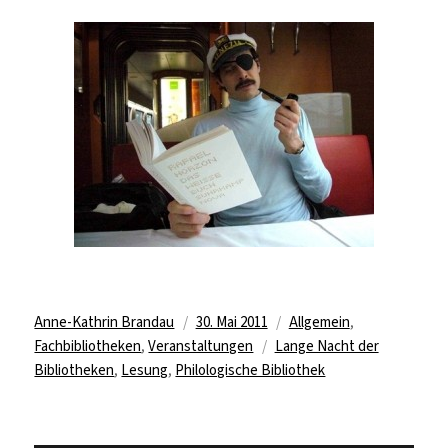
Autor
Veröffentlicht
Kategorien
Anne-Kathrin Brandau
30. Mai 2011
Allgemein
,
am
Schlagwörter
Fachbibliotheken
,
Veranstaltungen
Lange Nacht der
Bibliotheken
,
Lesung
,
Philologische Bibliothek