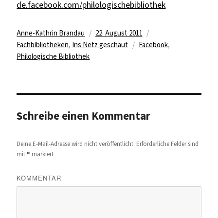
de.facebook.com/philologischebibliothek
Autor
Veröffentlicht
Kategorien
Anne-Kathrin Brandau
22. August 2011
am
Schlagwörter
Fachbibliotheken
,
Ins Netz geschaut
Facebook
,
Philologische Bibliothek
Schreibe einen Kommentar
Deine E-Mail-Adresse wird nicht veröffentlicht.
Erforderliche Felder sind
*
mit
markiert
KOMMENTAR