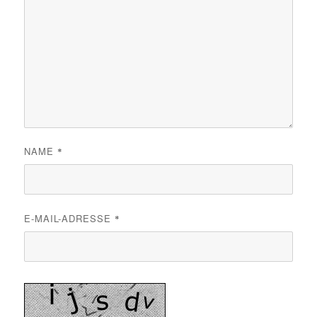
NAME
*
E-MAIL-ADRESSE
*