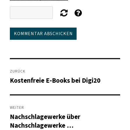
Beitragsnavigation
ZURÜCK
Kostenfreie E-Books bei Digi20
Vorheriger
Beitrag:
WEITER
Nachschlagewerke über
Nächster
Beitrag:
Nachschlagewerke …