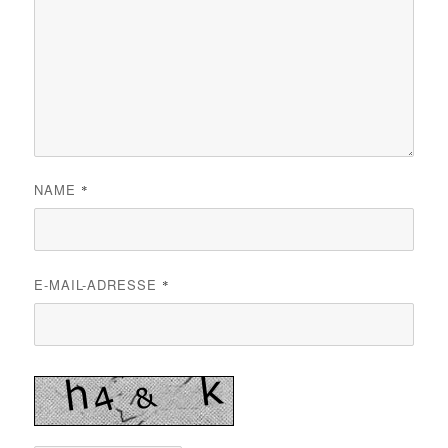
NAME
*
E-MAIL-ADRESSE
*