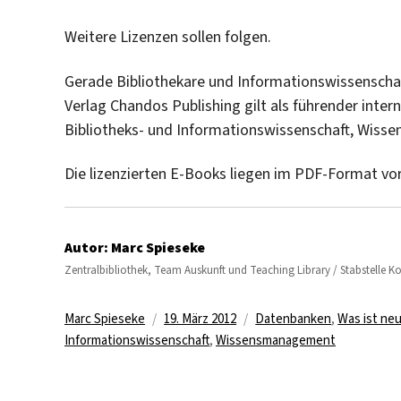
Weitere Lizenzen sollen folgen.
Gerade Bibliothekare und Informationswissenschaft
Verlag Chandos Publishing gilt als führender inte
Bibliotheks- und Informationswissenschaft, Wi
Die lizenzierten E-Books liegen im PDF-Format vo
Autor:
Marc Spieseke
Zentralbibliothek, Team Auskunft und Teaching Library / Stabstelle 
Autor
Veröffentlicht
Kategorien
Marc Spieseke
19. März 2012
Datenbanken
,
Was ist ne
am
Informationswissenschaft
,
Wissensmanagement