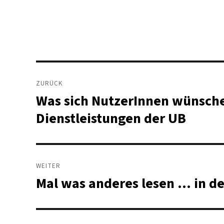
Beitragsnavigation
ZURÜCK
Was sich NutzerInnen wünsche
Vorheriger
Beitrag:
Dienstleistungen der UB
WEITER
Mal was anderes lesen … in d
Nächster
Beitrag: