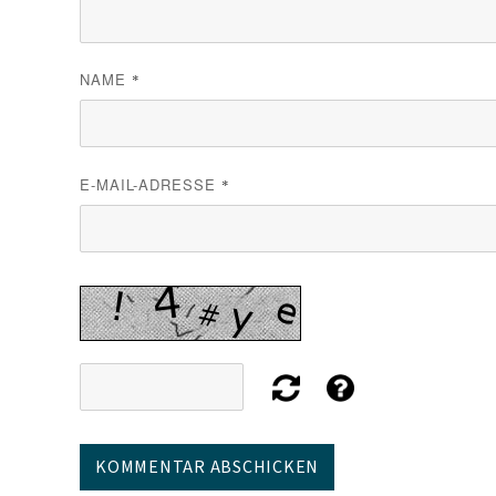
NAME
*
E-MAIL-ADRESSE
*