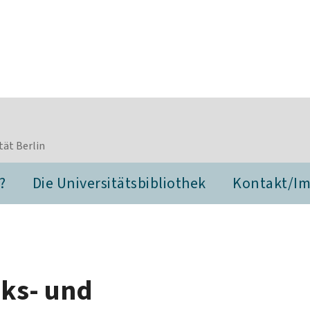
tät Berlin
?
Die Universitätsbibliothek
Kontakt/I
eks- und