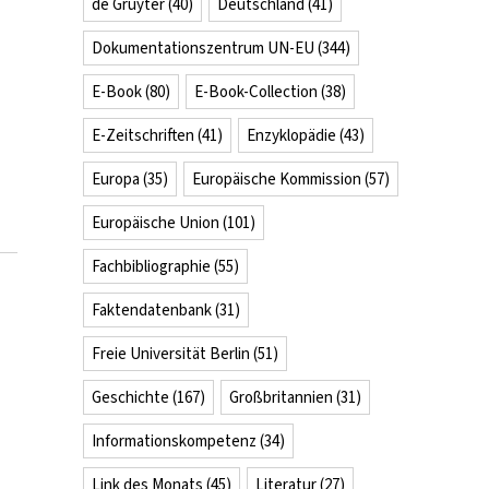
de Gruyter
(40)
Deutschland
(41)
Dokumentationszentrum UN-EU
(344)
E-Book
(80)
E-Book-Collection
(38)
E-Zeitschriften
(41)
Enzyklopädie
(43)
Europa
(35)
Europäische Kommission
(57)
Europäische Union
(101)
Fachbibliographie
(55)
Faktendatenbank
(31)
Freie Universität Berlin
(51)
Geschichte
(167)
Großbritannien
(31)
Informationskompetenz
(34)
Link des Monats
(45)
Literatur
(27)