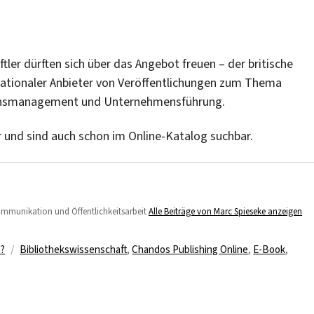
ler dürften sich über das Angebot freuen – der britische
rnationaler Anbieter von Veröffentlichungen zum Thema
ssensmanagement und Unternehmensführung.
r und sind auch schon im Online-Katalog suchbar.
Kommunikation und Öffentlichkeitsarbeit
Alle Beiträge von Marc Spieseke anzeigen
Schlagwörter
u?
Bibliothekswissenschaft
,
Chandos Publishing Online
,
E-Book
,