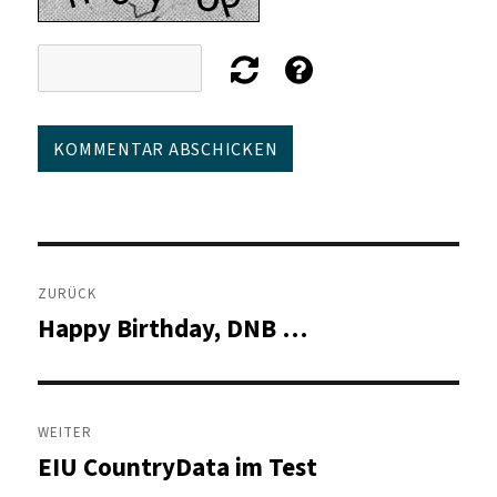
Beitragsnavigation
ZURÜCK
Happy Birthday, DNB …
Vorheriger
Beitrag:
WEITER
EIU CountryData im Test
Nächster
Beitrag: