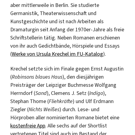
aber mittlerweile in Berlin. Sie studierte
Germanistik, Theaterwissenschaft und
Kunstgeschichte und ist nach Arbeiten als
Dramaturgin seit Anfang der 1970er-Jahre als freie
Schriftstellerin tätig. Neben Romanen erschienen
von ihr auch Gedichtbände, Hörspiele und Essays
(
Werke von Ursula Krechel im FU-Katalog
).
Krechel setzte sich im Finale gegen Ernst Augustin
(
Robinsons blaues Haus
), den diesjährigen
Preisträger der Leipziger Buchmesse Wolfgang
Herrndorf (
Sand
), Clemens J. Setz (
Indigo
),
Stephan Thome (
Fliehkräfte
) und Ulf Erdmann
Ziegler (
Nichts Weißes
) durch. Lese- und
Hörproben aller nominierten Romane bietet eine
kostenfreie App
. Alle sechs auf der Shortlist
vertretenen Titel sind auch im Bestand der