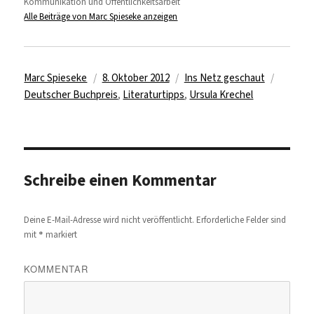
Kommunikation und Öffentlichkeitsarbeit
Alle Beiträge von Marc Spieseke anzeigen
Autor
Veröffentlicht
Kategorien
Schlagw
Marc Spieseke
8. Oktober 2012
Ins Netz geschaut
am
Deutscher Buchpreis
,
Literaturtipps
,
Ursula Krechel
Schreibe einen Kommentar
Deine E-Mail-Adresse wird nicht veröffentlicht.
Erforderliche Felder sind
*
mit
markiert
KOMMENTAR