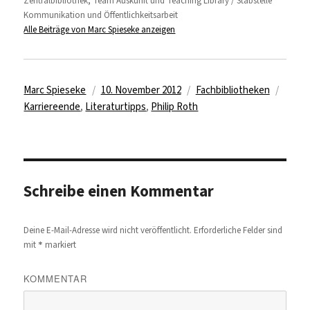
Zentralbibliothek, Team Auskunft und Teaching Library / Stabstelle
Kommunikation und Öffentlichkeitsarbeit
Alle Beiträge von Marc Spieseke anzeigen
Autor
Veröffentlicht
Kategorien
Schla
Marc Spieseke
10. November 2012
Fachbibliotheken
am
Karriereende
,
Literaturtipps
,
Philip Roth
Schreibe einen Kommentar
Deine E-Mail-Adresse wird nicht veröffentlicht.
Erforderliche Felder sind
*
mit
markiert
KOMMENTAR