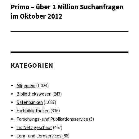
Primo – über 1 Million Suchanfragen
Nächster
Beitrag:
im Oktober 2012
KATEGORIEN
Allgemein
(1.024)
Bibliothekswesen
(243)
Datenbanken
(1.087)
Fachbibliotheken
(336)
Forschungs- und Publikationsservice
(5)
Ins Netz geschaut
(467)
Lehr- und Lernservices
(86)