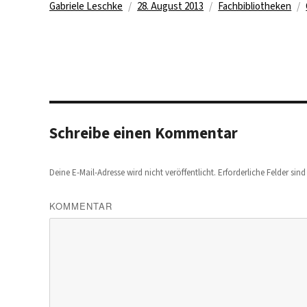
Autor
Veröffentlicht
Kategorien
Gabriele Leschke
28. August 2013
Fachbibliotheken
am
Schreibe einen Kommentar
Deine E-Mail-Adresse wird nicht veröffentlicht.
Erforderliche Felder sin
KOMMENTAR