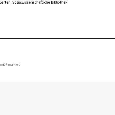
Schlagwörter
Garten
,
Sozialwissenschaftliche Bibliothek
*
d mit
markiert