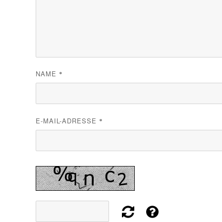
NAME
*
E-MAIL-ADRESSE
*