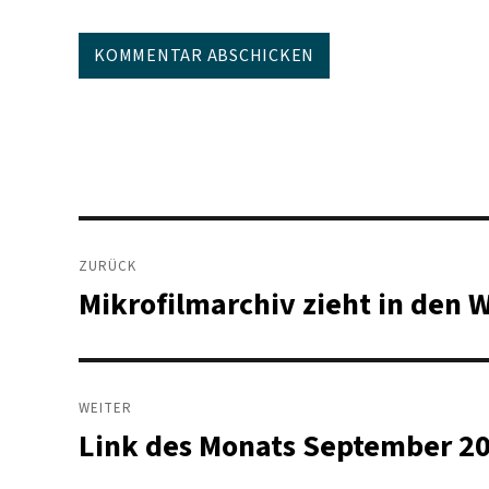
Beitragsnavigation
ZURÜCK
Mikrofilmarchiv zieht in den 
Vorheriger
Beitrag:
WEITER
Link des Monats September 20
Nächster
Beitrag: