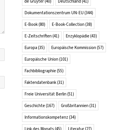
de Gruyter
(40)
Deutschland
(41)
Dokumentationszentrum UN-EU
(344)
E-Book
(80)
E-Book-Collection
(38)
E-Zeitschriften
(41)
Enzyklopädie
(43)
Europa
(35)
Europäische Kommission
(57)
Europäische Union
(101)
Fachbibliographie
(55)
Faktendatenbank
(31)
Freie Universität Berlin
(51)
Geschichte
(167)
Großbritannien
(31)
Informationskompetenz
(34)
Link des Monats
(45)
Literatur
(27)