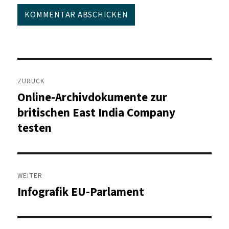
Beitragsnavigation
ZURÜCK
Online-Archivdokumente zur
Vorheriger
Beitrag:
britischen East India Company
testen
WEITER
Infografik EU-Parlament
Nächster
Beitrag: