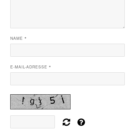
NAME
*
E-MAIL-ADRESSE
*