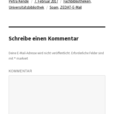
Autor
Veröffentlicht
Kategorien
Petra Kende
7. Februar 2017
Fachbibliotheken
,
am
Schlagwörter
Universitätsbibliothek
Spam
,
ZEDAT-E-Mail
Schreibe einen Kommentar
Deine E-Mail-Adresse wird nicht veröffentlicht.
Erforderliche Felder sind
*
mit
markiert
KOMMENTAR