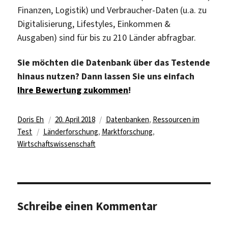
Finanzen, Logistik) und Verbraucher-Daten (u.a. zu
Digitalisierung, Lifestyles, Einkommen &
Ausgaben) sind für bis zu 210 Länder abfragbar.
Sie möchten die Datenbank über das Testende
hinaus nutzen? Dann lassen Sie uns einfach
Ihre Bewertung zukommen
!
Autor
Veröffentlicht
Kategorien
Doris Eh
20. April 2018
Datenbanken
,
Ressourcen im
Schlagwörter
am
Test
Länderforschung
,
Marktforschung
,
Wirtschaftswissenschaft
Schreibe einen Kommentar