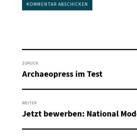
Beitragsnavigation
ZURÜCK
Archaeopress im Test
Vorheriger
Beitrag:
WEITER
Jetzt bewerben: National Mod
Nächster
Beitrag: