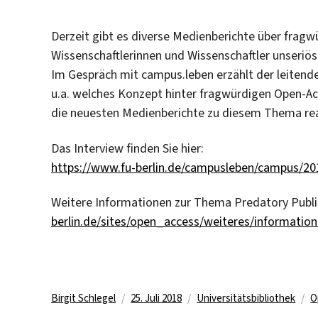
Derzeit gibt es diverse Medienberichte über frag
Wissenschaftlerinnen und Wissenschaftler unseriö
Im Gespräch mit campus.leben erzählt der leitende 
u.a. welches Konzept hinter fragwürdigen Open-Acc
die neuesten Medienberichte zu diesem Thema rea
Das Interview finden Sie hier:
https://www.fu-berlin.de/campusleben/campus/2
Weitere Informationen zur Thema Predatory Publi
berlin.de/sites/open_access/weiteres/informatio
Autor
Veröffentlicht
Kategorien
S
Birgit Schlegel
25. Juli 2018
Universitätsbibliothek
O
am