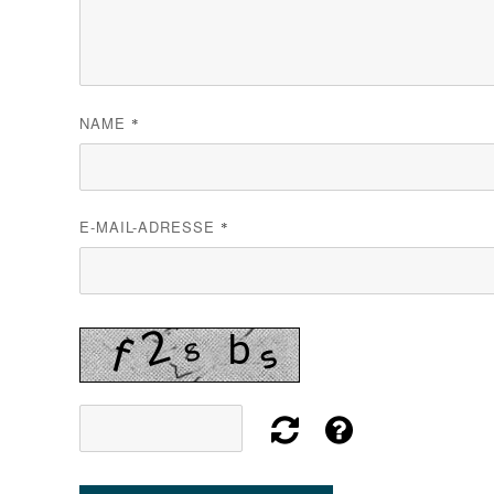
NAME
*
E-MAIL-ADRESSE
*