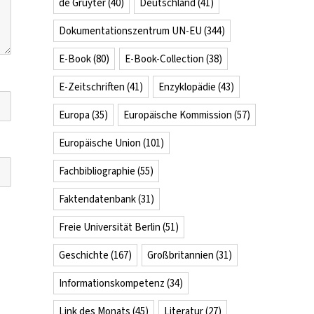
de Gruyter
(40)
Deutschland
(41)
Dokumentationszentrum UN-EU
(344)
E-Book
(80)
E-Book-Collection
(38)
E-Zeitschriften
(41)
Enzyklopädie
(43)
Europa
(35)
Europäische Kommission
(57)
Europäische Union
(101)
Fachbibliographie
(55)
Faktendatenbank
(31)
Freie Universität Berlin
(51)
Geschichte
(167)
Großbritannien
(31)
Informationskompetenz
(34)
Link des Monats
(45)
Literatur
(27)