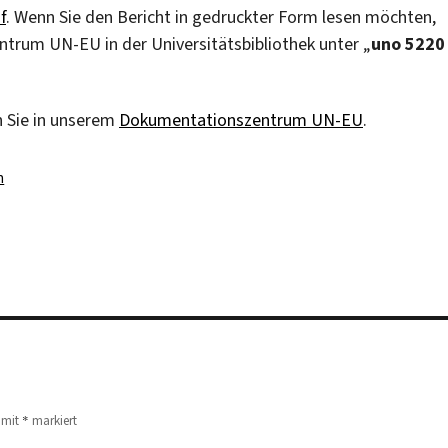
f
. Wenn Sie den Bericht in gedruckter Form lesen möchten,
trum UN-EU in der Universitätsbibliothek unter „
uno 5220
 Sie in unserem
Dokumentationszentrum UN-EU
.
en
n
*
d mit
markiert