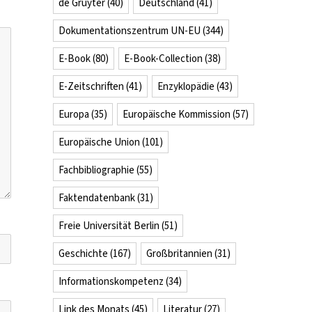
de Gruyter
(40)
Deutschland
(41)
Dokumentationszentrum UN-EU
(344)
E-Book
(80)
E-Book-Collection
(38)
E-Zeitschriften
(41)
Enzyklopädie
(43)
Europa
(35)
Europäische Kommission
(57)
Europäische Union
(101)
Fachbibliographie
(55)
Faktendatenbank
(31)
Freie Universität Berlin
(51)
Geschichte
(167)
Großbritannien
(31)
Informationskompetenz
(34)
Link des Monats
(45)
Literatur
(27)