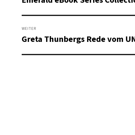
Beitrag:
WEITER
Greta Thunbergs Rede vom UN
Nächster
Beitrag: