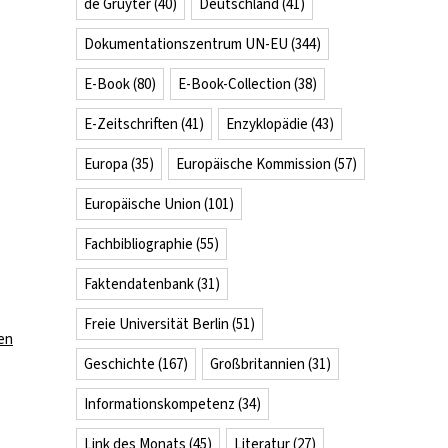
de Gruyter
(40)
Deutschland
(41)
Dokumentationszentrum UN-EU
(344)
E-Book
(80)
E-Book-Collection
(38)
E-Zeitschriften
(41)
Enzyklopädie
(43)
Europa
(35)
Europäische Kommission
(57)
Europäische Union
(101)
Fachbibliographie
(55)
Faktendatenbank
(31)
Freie Universität Berlin
(51)
en
Geschichte
(167)
Großbritannien
(31)
Informationskompetenz
(34)
Link des Monats
(45)
Literatur
(27)