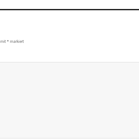
*
d mit
markiert