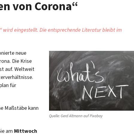
ten von Corona“
wird eingestellt. Die entsprechende Literatur bleibt im
nierte neue
ona. Die Krise
st auf. Weltweit
erverhältnisse.
plan für
che Maßstäbe kann
Quelle: Gerd Altmann auf Pixabay
Sie am
Mittwoch