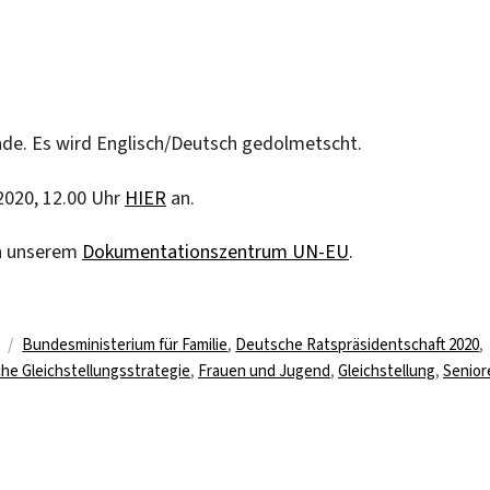
nde. Es wird Englisch/Deutsch gedolmetscht.
2020, 12.00 Uhr
HIER
an.
n unserem
Dokumentationszentrum UN-EU
.
Schlagwörter
Bundesministerium für Familie
,
Deutsche Ratspräsidentschaft 2020
,
he Gleichstellungsstrategie
,
Frauen und Jugend
,
Gleichstellung
,
Senior