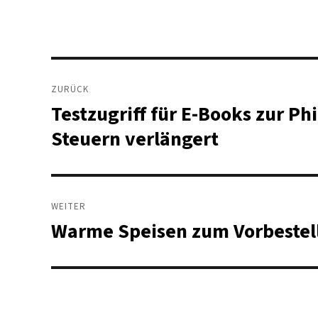
Beitragsnavigation
ZURÜCK
Testzugriff für E-Books zur Ph
Vorheriger
Beitrag:
Steuern verlängert
WEITER
Warme Speisen zum Vorbestell
Nächster
Beitrag: