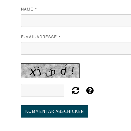
NAME
*
E-MAIL-ADRESSE
*