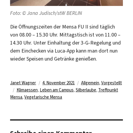
Foto: © Jana Judisch/stW BERLIN
Die Öffnungszeiten der Mensa FU II sind täglich
von 08.00 – 15.30 Uhr. Mittagstisch ist von 11.00 –
14.30 Uhr. Unter Einhaltung der 3-G-Regelung und
dem Einchecken via Luca-App kann man dort nun
wieder Speisen und Getränke genießen.
Autor
Veröffentlicht
Kategorien
Janet Wagner
4. November 2021
Allgemein
,
Vorgestellt
Schlagwörter
am
Klimaessen
,
Leben am Campus
,
Silberlaube
,
Treffpunkt
Mensa
,
Vegetarische Mensa