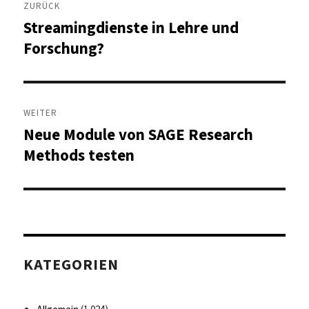
ZURÜCK
Streamingdienste in Lehre und
Vorheriger
Beitrag:
Forschung?
WEITER
Neue Module von SAGE Research
Nächster
Beitrag:
Methods testen
KATEGORIEN