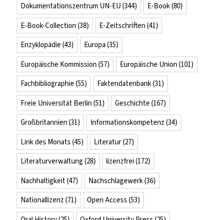
Dokumentationszentrum UN-EU
(344)
E-Book
(80)
E-Book-Collection
(38)
E-Zeitschriften
(41)
Enzyklopädie
(43)
Europa
(35)
Europäische Kommission
(57)
Europäische Union
(101)
Fachbibliographie
(55)
Faktendatenbank
(31)
Freie Universität Berlin
(51)
Geschichte
(167)
Großbritannien
(31)
Informationskompetenz
(34)
Link des Monats
(45)
Literatur
(27)
Literaturverwaltung
(28)
lizenzfrei
(172)
Nachhaltigkeit
(47)
Nachschlagewerk
(36)
Nationallizenz
(71)
Open Access
(53)
Oral History
(25)
Oxford University Press
(25)