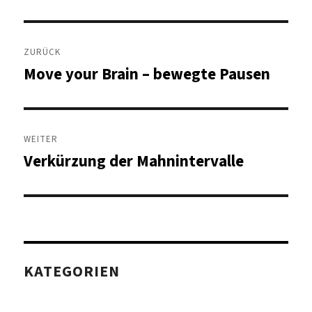
Beitragsnavigation
ZURÜCK
Move your Brain – bewegte Pausen
Vorheriger
Beitrag:
WEITER
Verkürzung der Mahnintervalle
Nächster
Beitrag:
KATEGORIEN