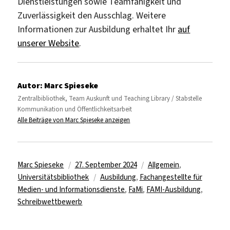
Dienstleistungen sowie Teamfähigkeit und
Zuverlässigkeit den Ausschlag. Weitere
Informationen zur Ausbildung erhaltet Ihr
auf
unserer Website
.
Autor:
Marc Spieseke
Zentralbibliothek, Team Auskunft und Teaching Library / Stabstelle
Kommunikation und Öffentlichkeitsarbeit
Alle Beiträge von Marc Spieseke anzeigen
Autor
Veröffentlicht
Kategorien
Marc Spieseke
27. September 2024
Allgemein
,
am
Schlagwörter
Universitätsbibliothek
Ausbildung
,
Fachangestellte für
Medien- und Informationsdienste
,
FaMi
,
FAMI-Ausbildung
,
Schreibwettbewerb