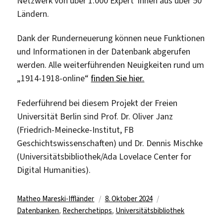
Netzwerk von über 1.000 Expert*innen aus über 50
Ländern.
Dank der Runderneuerung können neue Funktionen
und Informationen in der Datenbank abgerufen
werden. Alle weiterführenden Neuigkeiten rund um
„1914-1918-online“
finden Sie hier.
Federführend bei diesem Projekt der Freien
Universität Berlin sind Prof. Dr. Oliver Janz
(Friedrich-Meinecke-Institut, FB
Geschichtswissenschaften) und Dr. Dennis Mischke
(Universitätsbibliothek/Ada Lovelace Center for
Digital Humanities).
Autor
Veröffentlicht
Kategorien
Matheo Mareski-Iffländer
8. Oktober 2024
am
Datenbanken
,
Recherchetipps
,
Universitätsbibliothek