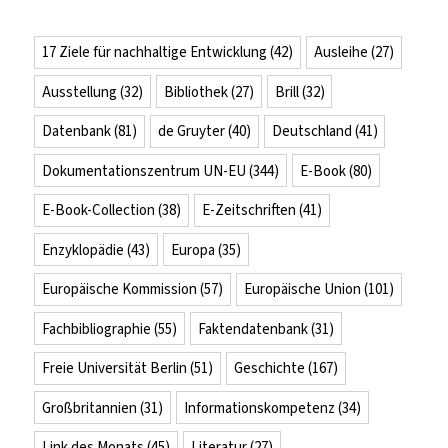
17 Ziele für nachhaltige Entwicklung
(42)
Ausleihe
(27)
Ausstellung
(32)
Bibliothek
(27)
Brill
(32)
Datenbank
(81)
de Gruyter
(40)
Deutschland
(41)
Dokumentationszentrum UN-EU
(344)
E-Book
(80)
E-Book-Collection
(38)
E-Zeitschriften
(41)
Enzyklopädie
(43)
Europa
(35)
Europäische Kommission
(57)
Europäische Union
(101)
Fachbibliographie
(55)
Faktendatenbank
(31)
Freie Universität Berlin
(51)
Geschichte
(167)
Großbritannien
(31)
Informationskompetenz
(34)
Link des Monats
(45)
Literatur
(27)