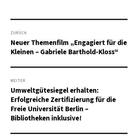
Beitragsnavigation
ZURÜCK
Neuer Themenfilm „Engagiert für die
Vorheriger
Beitrag:
Kleinen – Gabriele Barthold-Kloss“
WEITER
Umweltgütesiegel erhalten:
Nächster
Beitrag:
Erfolgreiche Zertifizierung für die
Freie Universität Berlin –
Bibliotheken inklusive!