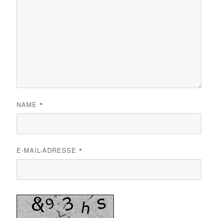
NAME
*
E-MAIL-ADRESSE
*