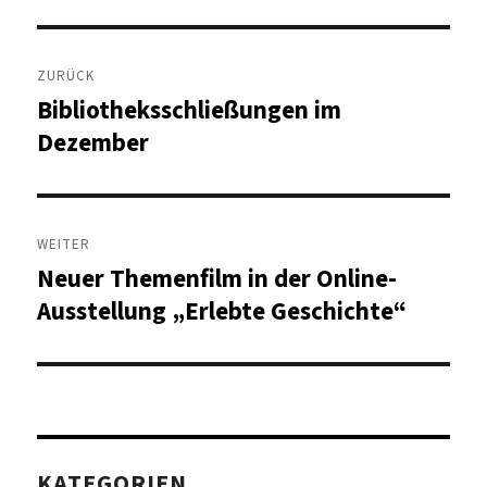
Beitragsnavigation
ZURÜCK
Bibliotheksschließungen im
Vorheriger
Beitrag:
Dezember
WEITER
Neuer Themenfilm in der Online-
Nächster
Beitrag:
Ausstellung „Erlebte Geschichte“
KATEGORIEN