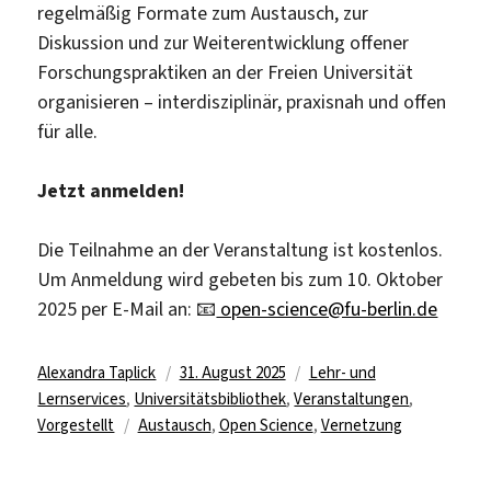
regelmäßig Formate zum Austausch, zur
Diskussion und zur Weiterentwicklung offener
Forschungspraktiken an der Freien Universität
organisieren – interdisziplinär, praxisnah und offen
für alle.
Jetzt anmelden!
Die Teilnahme an der Veranstaltung ist kostenlos.
Um Anmeldung wird gebeten bis zum 10. Oktober
2025 per E-Mail an: 📧
open-science@fu-berlin.de
Autor
Veröffentlicht
Kategorien
Alexandra Taplick
31. August 2025
Lehr- und
am
Lernservices
,
Universitätsbibliothek
,
Veranstaltungen
,
Schlagwörter
Vorgestellt
Austausch
,
Open Science
,
Vernetzung