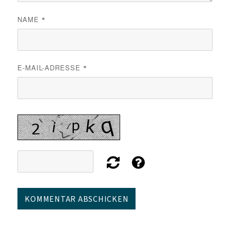
NAME
*
E-MAIL-ADRESSE
*