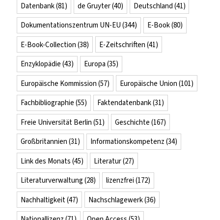
Datenbank
(81)
de Gruyter
(40)
Deutschland
(41)
Dokumentationszentrum UN-EU
(344)
E-Book
(80)
E-Book-Collection
(38)
E-Zeitschriften
(41)
Enzyklopädie
(43)
Europa
(35)
Europäische Kommission
(57)
Europäische Union
(101)
Fachbibliographie
(55)
Faktendatenbank
(31)
Freie Universität Berlin
(51)
Geschichte
(167)
Großbritannien
(31)
Informationskompetenz
(34)
Link des Monats
(45)
Literatur
(27)
Literaturverwaltung
(28)
lizenzfrei
(172)
Nachhaltigkeit
(47)
Nachschlagewerk
(36)
Nationallizenz
(71)
Open Access
(53)