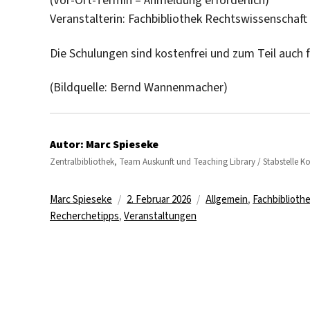
(Vor-Ort-Termin – Anmeldung erforderlich)
Veranstalterin: Fachbibliothek Rechtswissenschaft
Die Schulungen sind kostenfrei und zum Teil auch 
(Bildquelle: Bernd Wannenmacher)
Autor:
Marc Spieseke
Zentralbibliothek, Team Auskunft und Teaching Library / Stabstelle 
Autor
Veröffentlicht
Kategorien
Marc Spieseke
2. Februar 2026
Allgemein
,
Fachbiblioth
am
Recherchetipps
,
Veranstaltungen