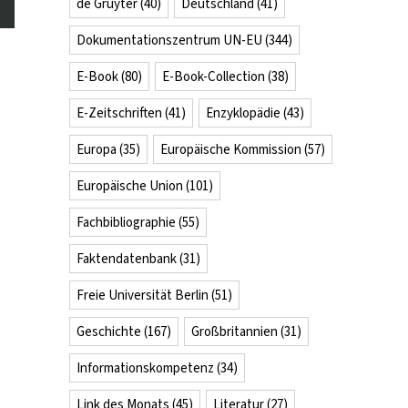
de Gruyter
(40)
Deutschland
(41)
Dokumentationszentrum UN-EU
(344)
E-Book
(80)
E-Book-Collection
(38)
E-Zeitschriften
(41)
Enzyklopädie
(43)
Europa
(35)
Europäische Kommission
(57)
Europäische Union
(101)
Fachbibliographie
(55)
Faktendatenbank
(31)
Freie Universität Berlin
(51)
Geschichte
(167)
Großbritannien
(31)
Informationskompetenz
(34)
Link des Monats
(45)
Literatur
(27)