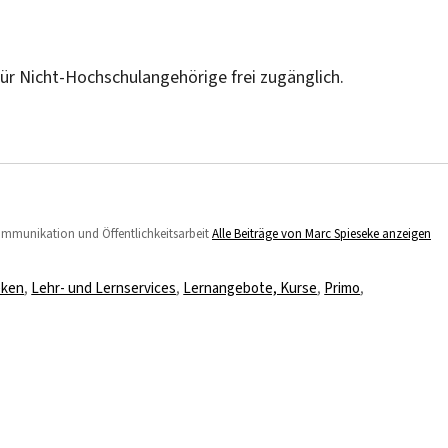
für Nicht-Hochschulangehörige frei zugänglich.
Kommunikation und Öffentlichkeitsarbeit
Alle Beiträge von Marc Spieseke anzeigen
eken
,
Lehr- und Lernservices
,
Lernangebote, Kurse
,
Primo
,