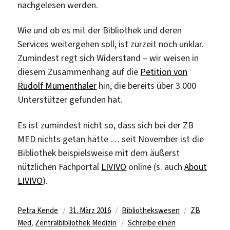
nachgelesen werden.
Wie und ob es mit der Bibliothek und deren
Services weitergehen soll, ist zurzeit noch unklar.
Zumindest regt sich Widerstand – wir weisen in
diesem Zusammenhang auf die
Petition von
Rudolf Mumenthaler
hin, die bereits über 3.000
Unterstützer gefunden hat.
Es ist zumindest nicht so, dass sich bei der ZB
MED nichts getan hätte … seit November ist die
Bibliothek beispielsweise mit dem äußerst
nützlichen Fachportal
LIVIVO
online (s. auch
About
LIVIVO
).
Autor
Veröffentlicht
Kategorien
Schlagwörte
Petra Kende
31. März 2016
Bibliothekswesen
ZB
am
Med
,
Zentralbibliothek Medizin
Schreibe einen