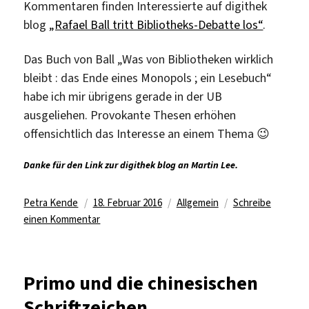
Kommentaren finden Interessierte auf digithek
blog
„Rafael Ball tritt Bibliotheks-Debatte los“
.
Das Buch von Ball „Was von Bibliotheken wirklich
bleibt : das Ende eines Monopols ; ein Lesebuch“
habe ich mir übrigens gerade in der UB
ausgeliehen. Provokante Thesen erhöhen
offensichtlich das Interesse an einem Thema 😉
Danke für den Link zur digithek blog an Martin Lee.
Autor
Veröffentlicht
Kategorien
Petra Kende
18. Februar 2016
Allgemein
Schreibe
am
zu
einen Kommentar
Macht
das
Internet
Primo und die chinesischen
Bibliotheken
Schriftzeichen
überflüssig?