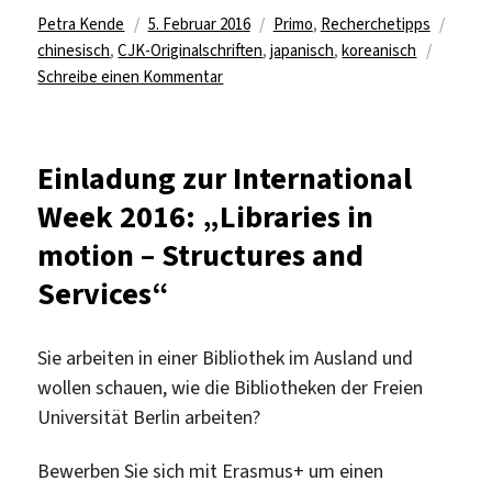
Autor
Veröffentlicht
Kategorien
Schla
Petra Kende
5. Februar 2016
Primo
,
Recherchetipps
am
chinesisch
,
CJK-Originalschriften
,
japanisch
,
koreanisch
zu
Schreibe einen Kommentar
Primo
und
die
Einladung zur International
chinesischen
Week 2016: „Libraries in
Schriftzeichen
motion – Structures and
Services“
Sie arbeiten in einer Bibliothek im Ausland und
wollen schauen, wie die Bibliotheken der Freien
Universität Berlin arbeiten?
Bewerben Sie sich mit Erasmus+ um einen