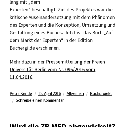
lang mit „dem
Experten“ beschäftigt. Ziel des Projektes war die
kritische Auseinandersetzung mit dem Phänomen
des Experten und die Konzeption, Umsetzung und
Gestaltung eines Buches
.
Jetzt ist das Buch „Auf
dem Markt der Experten“ in der Edition
Büchergilde erschienen.
Mehr dazu in der
Pressemitteilung der Freien
Universität Berlin vom Nr. 096/2016 vom
11.04.2016
.
Autor
Veröffentlicht
Kategorien
Schlagwörter
Petra Kende
12. April 2016
Allgemein
Buchprojekt
am
zu
Schreibe einen Kommentar
Buchprojekt
von
FU-
Wird die ZB MED abgewickelt?