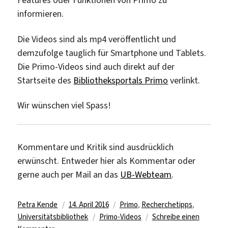
Features oder Funktionen von Primo zu
informieren.
Die Videos sind als mp4 veröffentlicht und
demzufolge tauglich für Smartphone und Tablets.
Die Primo-Videos sind auch direkt auf der
Startseite des
Bibliotheksportals Primo
verlinkt.
Wir wünschen viel Spass!
Kommentare und Kritik sind ausdrücklich
erwünscht. Entweder hier als Kommentar oder
gerne auch per Mail an das
UB-Webteam
.
Autor
Veröffentlicht
Kategorien
Petra Kende
14. April 2016
Primo
,
Recherchetipps
,
am
Schlagwörter
Universitätsbibliothek
Primo-Videos
Schreibe einen