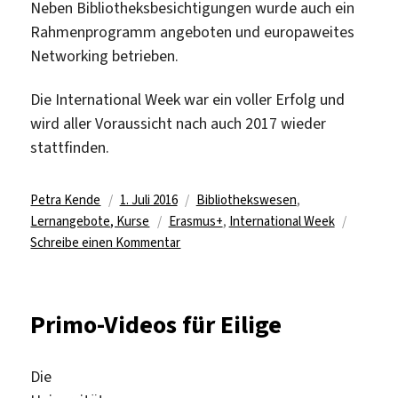
Neben Bibliotheksbesichtigungen wurde auch ein
Rahmenprogramm angeboten und europaweites
Networking betrieben.
Die International Week war ein voller Erfolg und
wird aller Voraussicht nach auch 2017 wieder
stattfinden.
Autor
Veröffentlicht
Kategorien
Petra Kende
1. Juli 2016
Bibliothekswesen
,
am
Schlagwörter
Lernangebote, Kurse
Erasmus+
,
International Week
zu
Schreibe einen Kommentar
„Libraries
in
motion
Primo-Videos für Eilige
“
–
20
Die
KollegInnen