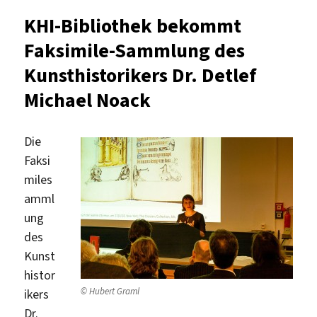
für
KHI-Bibliothek bekommt
Ashraf
Faksimile-Sammlung des
Fayadh
Kunsthistorikers Dr. Detlef
Michael Noack
Die
Faksi
miles
amml
ung
des
Kunst
histor
© Hubert Graml
ikers
Dr.