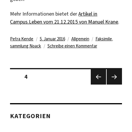
Mehr Informationen bietet der
Artikel in
Campus.Leben vom 21.12.2015 von Manuel Krane
.
Autor
Veröffentlicht
Kategorien
Schlagwörter
Petra Kende
5. Januar 2016
Allgemein
Faksimile
,
am
zu
sammlung Noack
Schreibe einen Kommentar
KHI-
Bibliothek
bekommt
Seitennummerierung
Faksimile-
Seite
4
der
Sammlung
Beiträge
Vorhe
Nächs
des
rige
te
Kunsthistorikers
Seite
Seite
Dr.
Detlef
KATEGORIEN
Michael
Noack