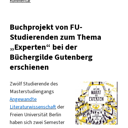
zu
Kommentar
Primo-
Videos
für
Buchprojekt von FU-
Eilige
Studierenden zum Thema
„Experten“ bei der
Büchergilde Gutenberg
erschienen
Zwölf Studierende des
Masterstudiengangs
Angewandte
Literaturwissenschaft
der
Freien Universität Berlin
haben sich zwei Semester