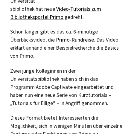
Universität
aus
sbibliothek hat neue
Video-Tutorials zum
dem
Bibliotheksportal Primo
gedreht.
Ausland
besuchten
Schon länger gibt es das ca. 6-minütige
die
Überblicksvideo, die
Primo-Rundreise
. Das Video
„International
erklärt anhand einer Beispielrecherche die Basics
Week“
von Primo.
Zwei junge Kolleginnen in der
Universitätsbibliothek haben sich in das
Programm Adobe Captivate eingearbeitet und
haben nun eine neue Serie von Kurztutorials –
„Tutorials für Eilige“ – in Angriff genommen.
Dieses Format bietet Interessierten die
Möglichkeit, sich in wenigen Minuten über einzelne