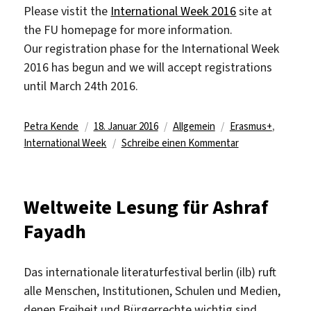
Please vistit the
International Week 2016
site at
the FU homepage for more information.
Our registration phase for the International Week
2016 has begun and we will accept registrations
until March 24th 2016.
Autor
Veröffentlicht
Kategorien
Schlagwörter
Petra Kende
18. Januar 2016
Allgemein
Erasmus+
,
am
zu
International Week
Schreibe einen Kommentar
Einladung
zur
International
Weltweite Lesung für Ashraf
Week
Fayadh
2016:
„Libraries
in
Das internationale literaturfestival berlin (ilb) ruft
motion
alle Menschen, Institutionen, Schulen und Medien,
–
denen Freiheit und Bürgerrechte wichtig sind,
Structures