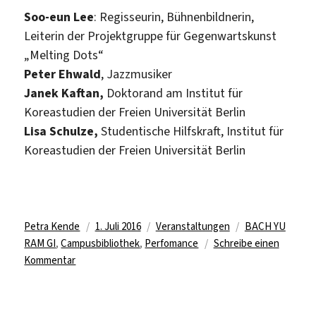
Soo-eun Lee
: Regisseurin, Bühnenbildnerin,
Leiterin der Projektgruppe für Gegenwartskunst
„Melting Dots“
Peter Ehwald
, Jazzmusiker
Janek Kaftan,
Doktorand am Institut für
Koreastudien der Freien Universität Berlin
Lisa Schulze,
Studentische Hilfskraft, Institut für
Koreastudien der Freien Universität Berlin
Autor
Veröffentlicht
Kategorien
Schlagwörter
Petra Kende
1. Juli 2016
Veranstaltungen
BACH YU
am
RAM GI
,
Campusbibliothek
,
Perfomance
Schreibe einen
zu
Kommentar
Lecture
Performance
in