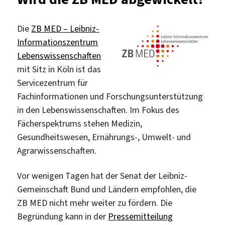
Studierenden
zum
Thema
Die
ZB MED – Leibniz-
„Experten“
Informationszentrum
bei
Lebenswissenschaften
der
mit Sitz in Köln ist das
Büchergilde
Servicezentrum für
Gutenberg
Fachinformationen und Forschungsunterstützung
erschienen
in den Lebenswissenschaften. Im Fokus des
Fächerspektrums stehen Medizin,
Gesundheitswesen, Ernährungs-, Umwelt- und
Agrarwissenschaften.
Vor wenigen Tagen hat der Senat der Leibniz-
Gemeinschaft Bund und Ländern empfohlen, die
ZB MED nicht mehr weiter zu fördern. Die
Begründung kann in der
Pressemitteilung