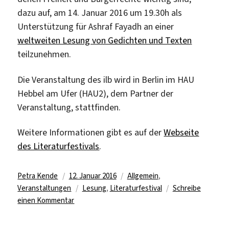
and
dazu auf, am 14. Januar 2016 um 19.30h als
Services“
Unterstützung für Ashraf Fayadh an einer
weltweiten Lesung von Gedichten und Texten
teilzunehmen.
Die Veranstaltung des ilb wird in Berlin im HAU
Hebbel am Ufer (HAU2), dem Partner der
Veranstaltung, stattfinden.
Weitere Informationen gibt es auf der
Webseite
des Literaturfestivals
.
Autor
Veröffentlicht
Kategorien
Petra Kende
12. Januar 2016
Allgemein
,
am
Schlagwörter
Veranstaltungen
Lesung
,
Literaturfestival
Schreibe
zu
einen Kommentar
Weltweite
Lesung