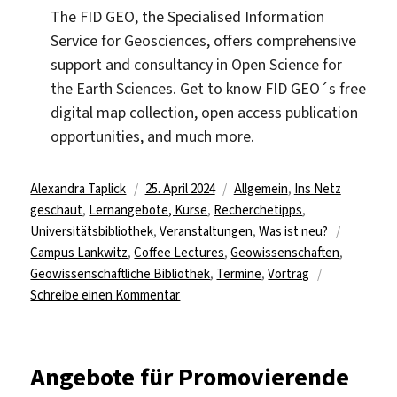
The FID GEO, the Specialised Information
Service for Geosciences, offers comprehensive
support and consultancy in Open Science for
the Earth Sciences. Get to know FID GEO´s free
digital map collection, open access publication
opportunities, and much more.
Autor
Veröffentlicht
Kategorien
Alexandra Taplick
25. April 2024
Allgemein
,
Ins Netz
am
geschaut
,
Lernangebote, Kurse
,
Recherchetipps
,
Schlagwö
Universitätsbibliothek
,
Veranstaltungen
,
Was ist neu?
Campus Lankwitz
,
Coffee Lectures
,
Geowissenschaften
,
Geowissenschaftliche Bibliothek
,
Termine
,
Vortrag
zu
Schreibe einen Kommentar
Coffee
Lectures
in
Angebote für Promovierende
der