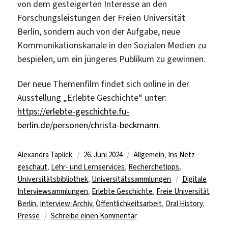
von dem gesteigerten Interesse an den
Forschungsleistungen der Freien Universität
Berlin, sondern auch von der Aufgabe, neue
Kommunikationskanäle in den Sozialen Medien zu
bespielen, um ein jüngeres Publikum zu gewinnen.
Der neue Themenfilm findet sich online in der
Ausstellung „Erlebte Geschichte“ unter:
https://erlebte-geschichte.fu-
berlin.de/personen/christa-beckmann
.
Autor
Veröffentlicht
Kategorien
Alexandra Taplick
26. Juni 2024
Allgemein
,
Ins Netz
am
geschaut
,
Lehr- und Lernservices
,
Recherchetipps
,
Schlagwörter
Universitätsbibliothek
,
Universitätssammlungen
Digitale
Interviewsammlungen
,
Erlebte Geschichte
,
Freie Universität
Berlin
,
Interview-Archiv
,
Öffentlichkeitsarbeit
,
Oral History
,
zu
Presse
Schreibe einen Kommentar
Neuer