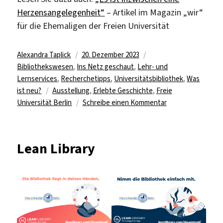
Herzensangelegenheit“
– Artikel im Magazin „wir“
für die Ehemaligen der Freien Universität
Autor
Veröffentlicht
Kategorien
Alexandra Taplick
20. Dezember 2023
am
Bibliothekswesen
,
Ins Netz geschaut
,
Lehr- und
Lernservices
,
Recherchetipps
,
Universitätsbibliothek
,
Was
Schlagwörter
ist neu?
Ausstellung
,
Erlebte Geschichte
,
Freie
zu
Universität Berlin
Schreibe einen Kommentar
Neu
eröffnet:
„Erlebte
Lean Library
Geschichte.
Freie
Universität
Berlin“