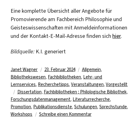
Eine komplette Übersicht aller Angebote für
Promovierende am Fachbereich Philosophie und
Geisteswissenschaften mit Anmeldeinformationen
und der Kontakt-E-Mail-Adresse finden sich
hier
.
Bildquelle:
K.I. generiert
Autor
Veröffentlicht
Kategorien
Janet Wagner
23. Februar 2024
Allgemein
,
am
Bibliothekswesen
,
Fachbibliotheken
,
Lehr- und
Lernservices
,
Recherchetipps
,
Veranstaltungen
,
Vorgestellt
Schlagwörter
Dissertation
,
Fachbibliotheken ; Philologische Bibliothek
,
Forschungsdatenmanagement
,
Literaturrecherche
,
Promotion
,
Publikationsdienste
,
Schulungen
,
Sprechstunde
,
zu
Workshops
Schreibe einen Kommentar
Angebote
für
Promovierende