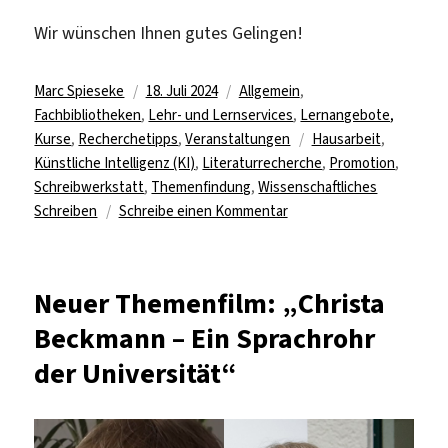
Wir wünschen Ihnen gutes Gelingen!
Autor
Veröffentlicht
Kategorien
Marc Spieseke
18. Juli 2024
Allgemein
,
am
Fachbibliotheken
,
Lehr- und Lernservices
,
Lernangebote,
Schlagwörter
Kurse
,
Recherchetipps
,
Veranstaltungen
Hausarbeit
,
Künstliche Intelligenz (KI)
,
Literaturrecherche
,
Promotion
,
Schreibwerkstatt
,
Themenfindung
,
Wissenschaftliches
zu
Schreiben
Schreibe einen Kommentar
Schreibwoche
vom
19.
Neuer Themenfilm: „Christa
bis
Beckmann – Ein Sprachrohr
26.
Juli
der Universität“
2024