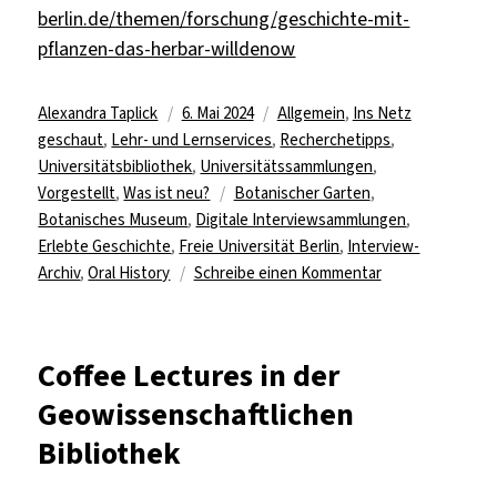
berlin.de/themen/forschung/geschichte-mit-
pflanzen-das-herbar-willdenow
Autor
Veröffentlicht
Kategorien
Alexandra Taplick
6. Mai 2024
Allgemein
,
Ins Netz
am
geschaut
,
Lehr- und Lernservices
,
Recherchetipps
,
Universitätsbibliothek
,
Universitätssammlungen
,
Schlagwörter
Vorgestellt
,
Was ist neu?
Botanischer Garten
,
Botanisches Museum
,
Digitale Interviewsammlungen
,
Erlebte Geschichte
,
Freie Universität Berlin
,
Interview-
zu
Archiv
,
Oral History
Schreibe einen Kommentar
Neuer
Themenfilm:
„Geschichte
Coffee Lectures in der
mit
Geowissenschaftlichen
Pflanzen
–
Bibliothek
Das
Herbar