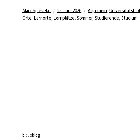
Autor
Veröffentlicht
Kategorien
Marc Spieseke
25. Juni 2026
Allgemein
,
Universitätsbib
am
Orte
,
Lernorte
,
Lernplätze
,
Sommer
,
Studierende
,
Studium
biblioblog