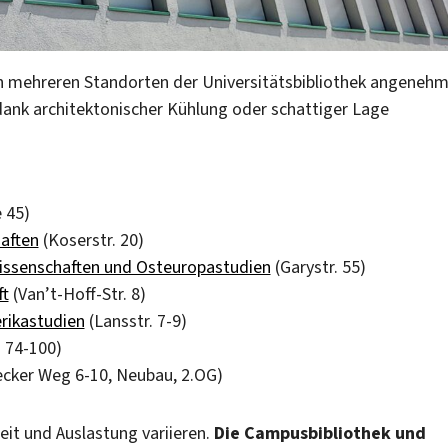
 an mehreren Standorten der Universitätsbibliothek angeneh
ank architektonischer Kühlung oder schattiger Lage
 45)
aften
(Koserstr. 20)
wissenschaften und Osteuropastudien
(Garystr. 55)
ft
(Van’t-Hoff-Str. 8)
rikastudien
(Lansstr. 7-9)
. 74-100)
ecker Weg 6-10, Neubau, 2.OG)
it und Auslastung variieren.
Die Campusbibliothek und