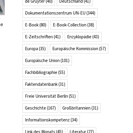
de Gruyter
(40)
Deutschland
(41)
Dokumentationszentrum UN-EU
(344)
me
E-Book
(80)
E-Book-Collection
(38)
E-Zeitschriften
(41)
Enzyklopädie
(43)
Europa
(35)
Europäische Kommission
(57)
Europäische Union
(101)
Fachbibliographie
(55)
Faktendatenbank
(31)
Freie Universität Berlin
(51)
Geschichte
(167)
Großbritannien
(31)
Informationskompetenz
(34)
Link des Monats
(45)
Literatur
(27)