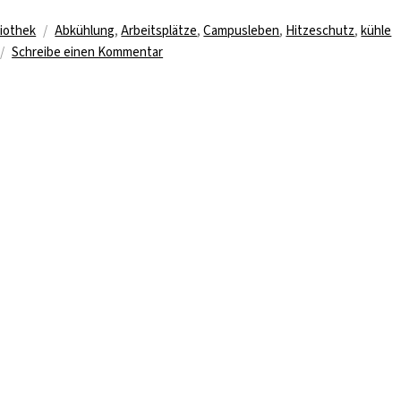
Schlagwörter
liothek
Abkühlung
,
Arbeitsplätze
,
Campusleben
,
Hitzeschutz
,
kühle
zu
Schreibe einen Kommentar
Sommer,
Sonne,
Bibliothek:
Die
besten
kühlen
Lernorte
auf
dem
Campus