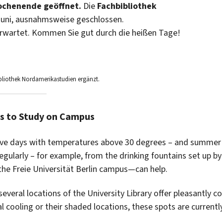
ochenende geöffnet.
Die
Fachbibliothek
Juni, ausnahmsweise geschlossen.
rwartet. Kommen Sie gut durch die heißen Tage!
ibliothek Nordamerikastudien ergänzt.
es to Study on Campus
twave days with temperatures above 30 degrees – and summer
egularly – for example, from the drinking fountains set up by
the Freie Universität Berlin campus—can help.
several locations of the University Library offer pleasantly co
 cooling or their shaded locations, these spots are currentl