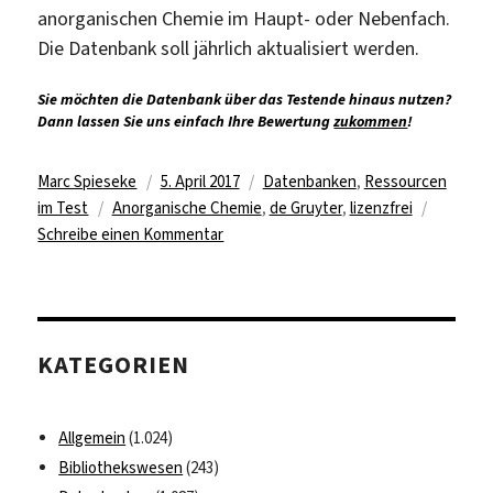
anorganischen Chemie im Haupt- oder Nebenfach.
Die Datenbank soll jährlich aktualisiert werden.
Sie möchten die Datenbank über das Testende hinaus nutzen?
Dann lassen Sie uns einfach Ihre Bewertung
zukommen
!
Autor
Veröffentlicht
Kategorien
Marc Spieseke
5. April 2017
Datenbanken
,
Ressourcen
Schlagwörter
am
im Test
Anorganische Chemie
,
de Gruyter
,
lizenzfrei
zu
Schreibe einen Kommentar
„Anorganik
Online“
kostenfrei
testen
KATEGORIEN
Allgemein
(1.024)
Bibliothekswesen
(243)