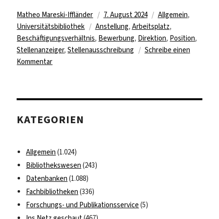
Autor
Veröffentlicht
Kategorien
Matheo Mareski-Iffländer
7. August 2024
Allgemein
,
Schlagwörter
am
Universitätsbibliothek
Anstellung
,
Arbeitsplatz
,
Beschäftigungsverhältnis
,
Bewerbung
,
Direktion
,
Position
,
Stellenanzeiger
,
Stellenausschreibung
Schreibe einen
zu
Kommentar
Neue
Leitung
der
Universitätsbibliothek
KATEGORIEN
gesucht!
Allgemein
(1.024)
Bibliothekswesen
(243)
Datenbanken
(1.088)
Fachbibliotheken
(336)
Forschungs- und Publikationsservice
(5)
Ins Netz geschaut
(467)