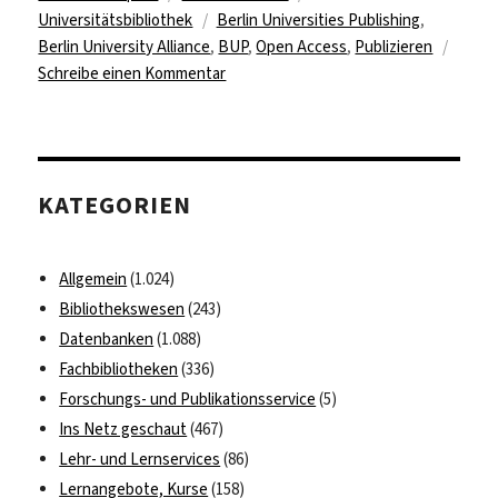
am
Schlagwörter
Universitätsbibliothek
Berlin Universities Publishing
,
Berlin University Alliance
,
BUP
,
Open Access
,
Publizieren
zu
Schreibe einen Kommentar
„BerlinUP
tritt
für
eine
KATEGORIEN
digitale
Souveränität
der
Allgemein
(1.024)
Wissenschaft
Bibliothekswesen
(243)
ein“
Datenbanken
(1.088)
Fachbibliotheken
(336)
Forschungs- und Publikationsservice
(5)
Ins Netz geschaut
(467)
Lehr- und Lernservices
(86)
Lernangebote, Kurse
(158)