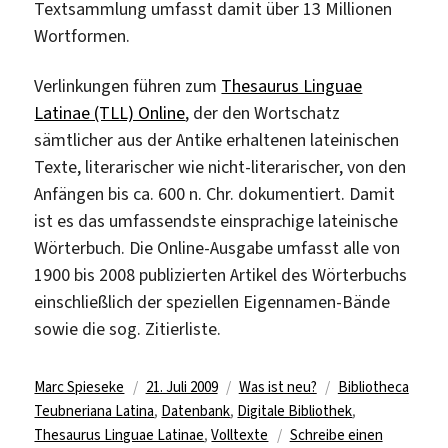
Textsammlung umfasst damit über 13 Millionen
Wortformen.
Verlinkungen führen zum
Thesaurus Linguae
Latinae (TLL) Online
, der den Wortschatz
sämtlicher aus der Antike erhaltenen lateinischen
Texte, literarischer wie nicht-literarischer, von den
Anfängen bis ca. 600 n. Chr. dokumentiert. Damit
ist es das umfassendste einsprachige lateinische
Wörterbuch. Die Online-Ausgabe umfasst alle von
1900 bis 2008 publizierten Artikel des Wörterbuchs
einschließlich der speziellen Eigennamen-Bände
sowie die sog. Zitierliste.
Autor
Veröffentlicht
Kategorien
Schlagwörter
Marc Spieseke
21. Juli 2009
Was ist neu?
Bibliotheca
am
Teubneriana Latina
,
Datenbank
,
Digitale Bibliothek
,
Thesaurus Linguae Latinae
,
Volltexte
Schreibe einen