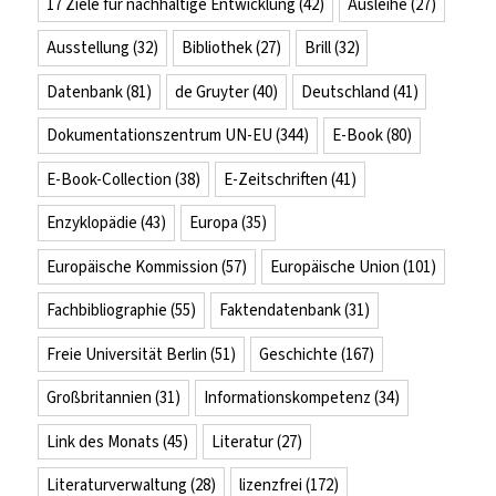
17 Ziele für nachhaltige Entwicklung
(42)
Ausleihe
(27)
Ausstellung
(32)
Bibliothek
(27)
Brill
(32)
Datenbank
(81)
de Gruyter
(40)
Deutschland
(41)
Dokumentationszentrum UN-EU
(344)
E-Book
(80)
E-Book-Collection
(38)
E-Zeitschriften
(41)
Enzyklopädie
(43)
Europa
(35)
Europäische Kommission
(57)
Europäische Union
(101)
Fachbibliographie
(55)
Faktendatenbank
(31)
Freie Universität Berlin
(51)
Geschichte
(167)
Großbritannien
(31)
Informationskompetenz
(34)
Link des Monats
(45)
Literatur
(27)
Literaturverwaltung
(28)
lizenzfrei
(172)