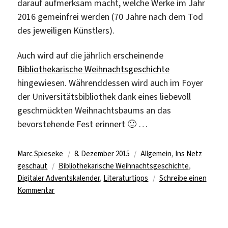
darauf aufmerksam macht, welche Werke im Jahr
2016 gemeinfrei werden (70 Jahre nach dem Tod
des jeweiligen Künstlers).
Auch wird auf die jährlich erscheinende
Bibliothekarische Weihnachtsgeschichte
hingewiesen. Währenddessen wird auch im Foyer
der Universitätsbibliothek dank eines liebevoll
geschmückten Weihnachtsbaums an das
bevorstehende Fest erinnert 🙂 …
Autor
Veröffentlicht
Kategorien
Marc Spieseke
8. Dezember 2015
Allgemein
,
Ins Netz
Schlagwörter
am
geschaut
Bibliothekarische Weihnachtsgeschichte
,
Digitaler Adventskalender
,
Literaturtipps
Schreibe einen
zu
Kommentar
Noch
16
Türchen