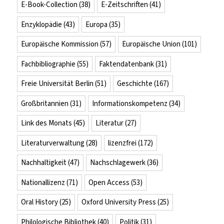
E-Book-Collection
(38)
E-Zeitschriften
(41)
Enzyklopädie
(43)
Europa
(35)
Europäische Kommission
(57)
Europäische Union
(101)
Fachbibliographie
(55)
Faktendatenbank
(31)
Freie Universität Berlin
(51)
Geschichte
(167)
Großbritannien
(31)
Informationskompetenz
(34)
Link des Monats
(45)
Literatur
(27)
Literaturverwaltung
(28)
lizenzfrei
(172)
Nachhaltigkeit
(47)
Nachschlagewerk
(36)
Nationallizenz
(71)
Open Access
(53)
Oral History
(25)
Oxford University Press
(25)
Philologische Bibliothek
(40)
Politik
(31)