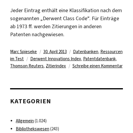
Jeder Eintrag enthält eine Klassifikation nach dem
sogenannten „Derwent Class Code“. Für Einträge
ab 1973 ff. werden Zitierungen in anderen
Patenten nachgewiesen.
Autor
Veröffentlicht
Kategorien
Marc Spieseke
30. April 2013
Datenbanken
,
Ressourcen
Schlagwörter
am
im Test
Derwent Innovations Index
,
Patentdatenbank
,
zu
Thomson Reuters
,
Zitierindex
Schreibe einen Kommentar
Inter
Pate
im
Test
KATEGORIEN
Allgemein
(1.024)
Bibliothekswesen
(243)