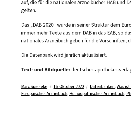
auf, die für die nationalen Arzneibücher HAB und 
gelten.
Das „DAB 2020“ wurde in seiner Struktur dem Eur
immer mehr Texte aus dem DAB in das EAB, so das
nationales Arzneibuch geben für die Vorschriften, d
Die Datenbank wird jährlich aktualisiert.
Text- und Bildquelle:
deutscher-apotheker-verla
Autor
Veröffentlicht
Kategorien
Marc Spieseke
16. Oktober 2020
Datenbanken
,
Was ist
am
Europäisches Arzneibuch
,
Homöopathisches Arzneibuch
,
Ph