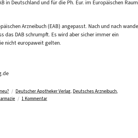
DAB in Deutschland und für die Ph. Eur. im Europäischen Raum
opäischen Arzneibuch (EAB) angepasst. Nach und nach wand
s das DAB schrumpft. Es wird aber sicher immer ein
ie nicht europaweit gelten.
g.de
Schlagwörter
 neu?
Deutscher Apotheker Verlag
,
Deutsches Arzneibuch
,
zu
armazie
1 Kommentar
Online-
Datenbank
„Deutsches
Arzneibuch“
lizenziert