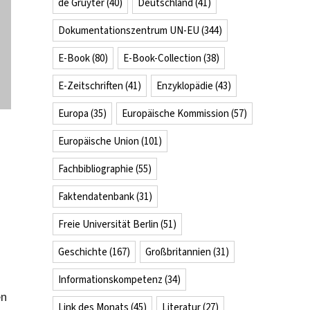
de Gruyter
(40)
Deutschland
(41)
Dokumentationszentrum UN-EU
(344)
E-Book
(80)
E-Book-Collection
(38)
E-Zeitschriften
(41)
Enzyklopädie
(43)
Europa
(35)
Europäische Kommission
(57)
Europäische Union
(101)
B
Fachbibliographie
(55)
Faktendatenbank
(31)
Freie Universität Berlin
(51)
Geschichte
(167)
Großbritannien
(31)
Informationskompetenz
(34)
en
Link des Monats
(45)
Literatur
(27)