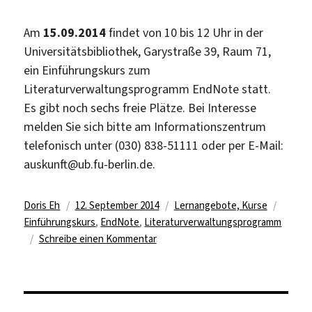
Am
15.09.2014
findet von 10 bis 12 Uhr in der
Universitätsbibliothek, Garystraße 39, Raum 71,
ein Einführungskurs zum
Literaturverwaltungsprogramm EndNote statt.
Es gibt noch sechs freie Plätze. Bei Interesse
melden Sie sich bitte am Informationszentrum
telefonisch unter (030) 838-51111 oder per E-Mail:
auskunft@ub.fu-berlin.de.
Autor
Veröffentlicht
Kategorien
Schlag
Doris Eh
12. September 2014
Lernangebote, Kurse
am
Einführungskurs
,
EndNote
,
Literaturverwaltungsprogramm
zu
Schreibe einen Kommentar
EndNote-
Einführungskurs
–
noch