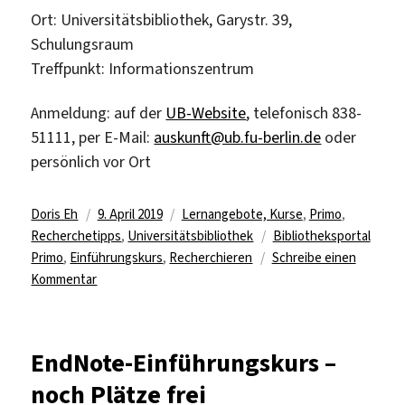
Ort: Universitätsbibliothek, Garystr. 39,
Schulungsraum
Treffpunkt: Informationszentrum
Anmeldung: auf der
UB-Website
, telefonisch 838-
51111, per E-Mail:
auskunft@ub.fu-berlin.de
oder
persönlich vor Ort
Autor
Veröffentlicht
Kategorien
Doris Eh
9. April 2019
Lernangebote, Kurse
,
Primo
,
am
Schlagwörter
Recherchetipps
,
Universitätsbibliothek
Bibliotheksportal
Primo
,
Einführungskurs
,
Recherchieren
Schreibe einen
zu
Kommentar
Recherchieren
im
Bibliotheksportal
EndNote-Einführungskurs –
Primo
noch Plätze frei