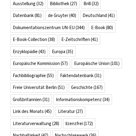
Ausstellung
(32)
Bibliothek
(27)
Brill
(32)
Datenbank
(81)
de Gruyter
(40)
Deutschland
(41)
Dokumentationszentrum UN-EU
(344)
E-Book
(80)
E-Book-Collection
(38)
E-Zeitschriften
(41)
Enzyklopädie
(43)
Europa
(35)
Europäische Kommission
(57)
Europäische Union
(101)
Fachbibliographie
(55)
Faktendatenbank
(31)
Freie Universität Berlin
(51)
Geschichte
(167)
Großbritannien
(31)
Informationskompetenz
(34)
Link des Monats
(45)
Literatur
(27)
Literaturverwaltung
(28)
lizenzfrei
(172)
Nachhaltigkeit
(47)
Nachschlagewerk
(36)