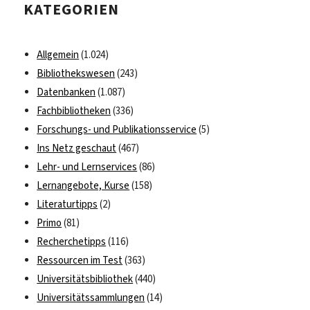
KATEGORIEN
Plätze
frei
Allgemein
(1.024)
Bibliothekswesen
(243)
Datenbanken
(1.087)
Fachbibliotheken
(336)
Forschungs- und Publikationsservice
(5)
Ins Netz geschaut
(467)
Lehr- und Lernservices
(86)
Lernangebote, Kurse
(158)
Literaturtipps
(2)
Primo
(81)
Recherchetipps
(116)
Ressourcen im Test
(363)
Universitätsbibliothek
(440)
Universitätssammlungen
(14)