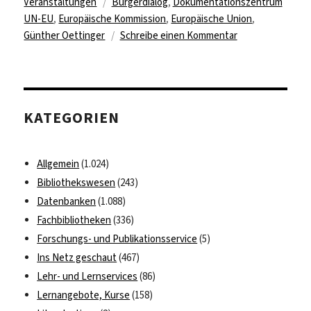
am
Schlagwörter
Veranstaltungen
Bürgerdialog
,
Dokumentationszentrum
UN-EU
,
Europäische Kommission
,
Europäische Union
,
zu
Günther Oettinger
Schreibe einen Kommentar
Welche
Zukunft
für
die
KATEGORIEN
Europäische
Union
wollen
Allgemein
(1.024)
wir?
Bibliothekswesen
(243)
Datenbanken
(1.088)
Fachbibliotheken
(336)
Forschungs- und Publikationsservice
(5)
Ins Netz geschaut
(467)
Lehr- und Lernservices
(86)
Lernangebote, Kurse
(158)