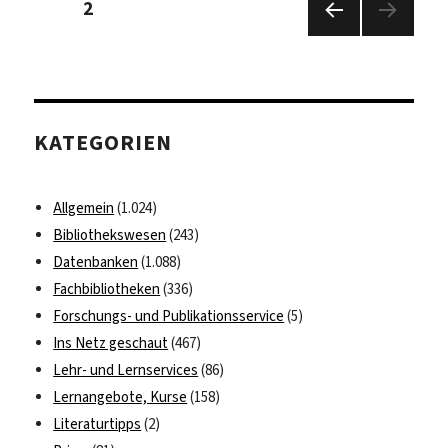
Seite
2
der
bietet
Beiträge
Vorhe
Arbeitsplatzwagen
rige
Seite
KATEGORIEN
Allgemein
(1.024)
Bibliothekswesen
(243)
Datenbanken
(1.088)
Fachbibliotheken
(336)
Forschungs- und Publikationsservice
(5)
Ins Netz geschaut
(467)
Lehr- und Lernservices
(86)
Lernangebote, Kurse
(158)
Literaturtipps
(2)