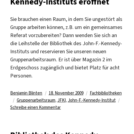
Kennedy-Instituts eröffnet
Sie brauchen einen Raum, in dem Sie ungestört als
Gruppe arbeiten können, z.B. um ein gemeinsames
Referat vorzubereiten? Dann wenden Sie sich an
die Leihstelle der Bibliothek des John-F.-Kennedy-
Instituts und reservieren Sie unseren neuen
Gruppenarbeitsraum. Er ist über Magazin 2 im
Erdgeschoss zugänglich und bietet Platz für acht
Personen.
Autor
Veröffentlicht
Kategorien
Benjamin Blinten
18. November 2009
Fachbibliotheken
Schlagwörter
am
Gruppenarbeitsraum
,
JFKI
,
John-F.-Kennedy-Institut
zu
Schreibe einen Kommentar
Gruppenarbeitsraum
in
der